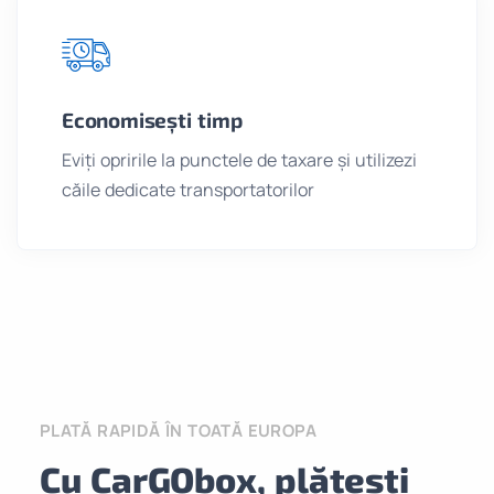
Economisești timp
Eviți opririle la punctele de taxare și utilizezi
căile dedicate transportatorilor
PLATĂ RAPIDĂ ÎN TOATĂ EUROPA
Cu CarGObox, plătești