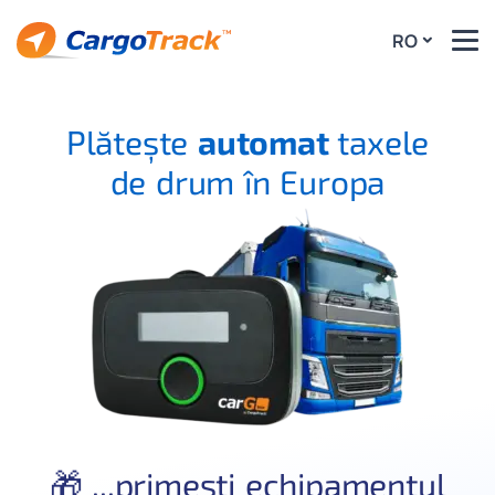
RO
Plătește
automat
taxele
de drum în Europa
🎁 ...primești echipamentul