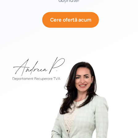
obținute!
Cere ofertă acum