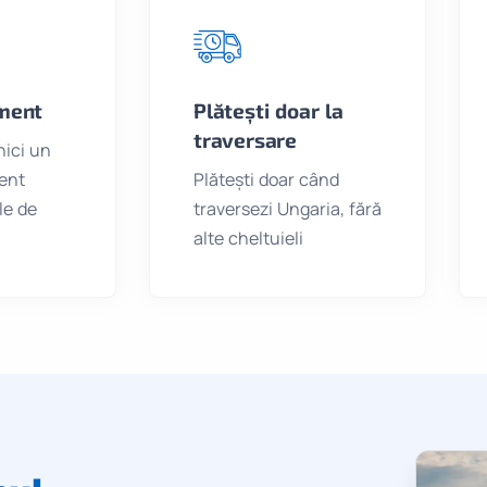
ment
Plătești doar la
traversare
ici un
ent
Plătești doar când
le de
traversezi Ungaria, fără
alte cheltuieli