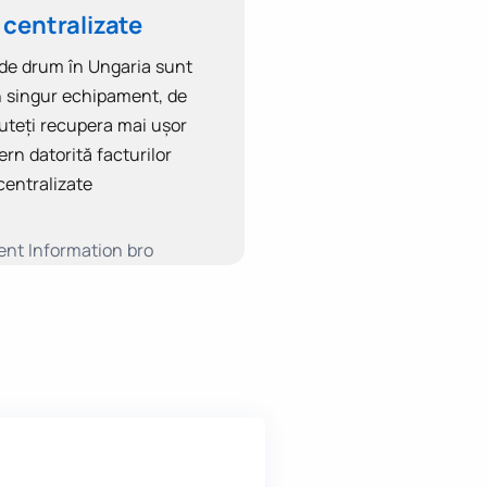
 centralizate
 de drum în Ungaria sunt
n singur echipament, de
teți recupera mai ușor
ern datorită facturilor
centralizate