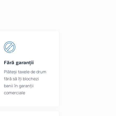
Fără garanții
Plăteși taxele de drum
fără să îți blochezi
banii în garanții
comerciale