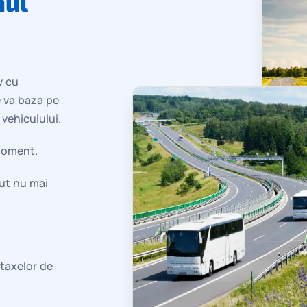
mul
v cu
e va baza pe
 vehiculului.
 moment.
cut nu mai
taxelor de