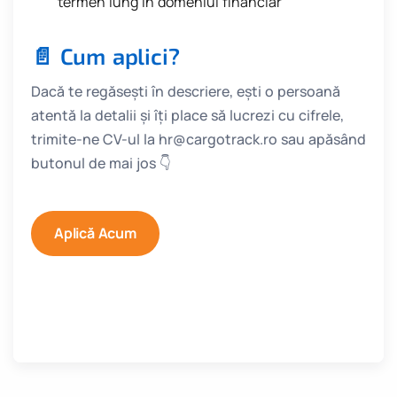
termen lung în domeniul financiar
📄 Cum aplici?
Dacă te regăsești în descriere, ești o persoană
atentă la detalii și îți place să lucrezi cu cifrele,
trimite-ne CV-ul la hr@cargotrack.ro sau apăsând
butonul de mai jos 👇
Aplică Acum