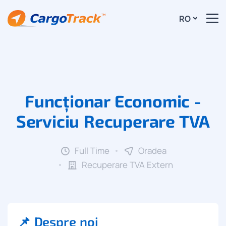
RO
Funcționar Economic -
Serviciu Recuperare TVA
Full Time
Oradea
Recuperare TVA Extern
📌 Despre noi