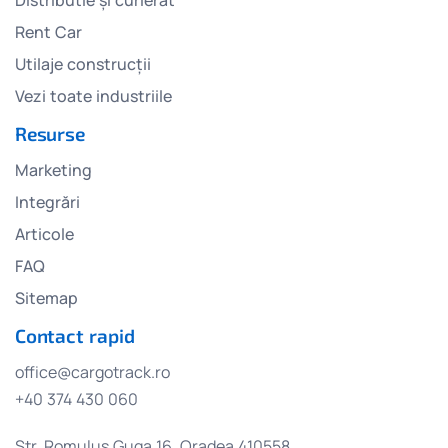
Rent Car
Utilaje construcții
Vezi toate industriile
Resurse
Marketing
Integrări
Articole
FAQ
Sitemap
Contact rapid
office@cargotrack.ro
+40 374 430 060
Str. Romulus Guga 16, Oradea 410558