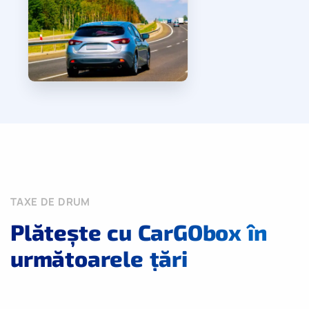
TAXE DE DRUM
Plătește cu CarGObox în
următoarele țări