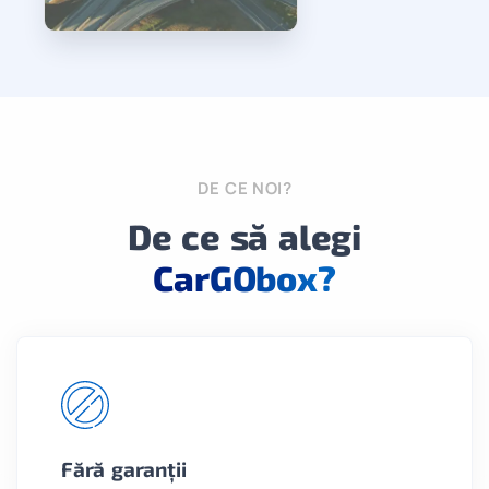
DE CE NOI?
De ce să alegi
CarGObox?
Fără garanții