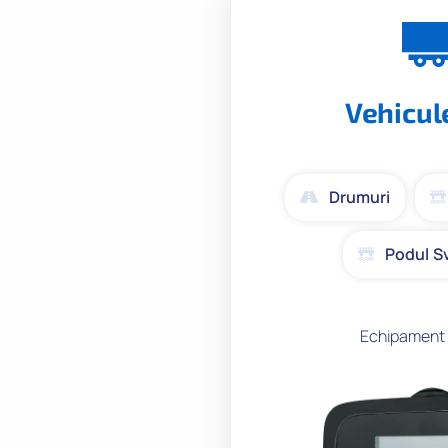
Vehicul
Drumuri
Podul S
Echipament