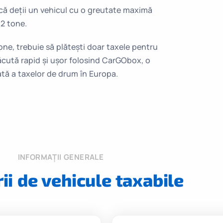
acă deții un vehicul cu o greutate maximă
2 tone.
one, trebuie să plătești doar taxele pentru
ăcută rapid și ușor folosind CarGObox, o
ată a taxelor de drum în Europa.
INFORMAȚII GENERALE
ii de vehicule taxabile