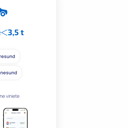
e
3,5 t
resund
inesund
ne viniete