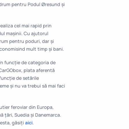
e drum pentru Podul Øresund și
aliza cel mai rapid prin
ul mașinii. Cu ajutorul
rum pentru poduri, dar și
economisind mult timp și bani.
în funcție de categoria de
i CarGObox, plata aferentă
funcție de setările
leme și nu va trebui să mai faci
tier feroviar din Europa,
ă țări, Suedia și Danemarca.
esta, găsiți
aici
.