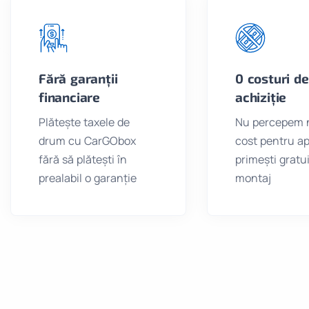
Fără garanții
0 costuri de
financiare
achiziție
Plătește taxele de
Nu percepem 
drum cu CarGObox
cost pentru apa
fără să plătești în
primești gratui
prealabil o garanție
montaj