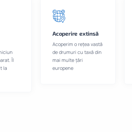
Acoperire extinsă
Acoperim o rețea vastă
niciun
de drumuri cu taxă din
rat. Îl
mai multe țări
t la
europene