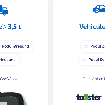
e
3,5 t
Vehicul
Podul Øresund
Podul Ø
vinesund
Podul Sv
 CarGObox
Cumpără onli