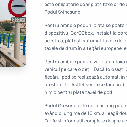
este obligatorie doar plata taxelor d
Podul Svinesund.
Pentru ambele poduri, plata se poate re
dispozitivul CarGObox, instalat la bord
acestuia, plătești automat taxele de d
taxele de drum în alte țări europene, 
Pentru ambele poduri, vei plăti o taxă 
vehicul pe care o deții. Dacă foloseșt
fiecărui pod se realizează automat, în 
prestabilite. Astfel, vei trece fără prob
nimic pentru plata taxei de pod.
Podul Øresund este cel mai lung pod ru
având o lungime de 16 km, și leagă dou
Tarife și informații complete despre ac