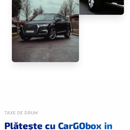
TAXE DE DRUM
Plătește cu CarGObox in