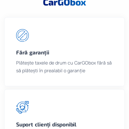
CarGObox
Fără garanții
Plătește taxele de drum cu CarGObox fără să
să plătești în prealabil o garanție
Suport clienți disponibil