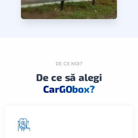
DE CE NOI?
De ce să alegi
CarGObox?