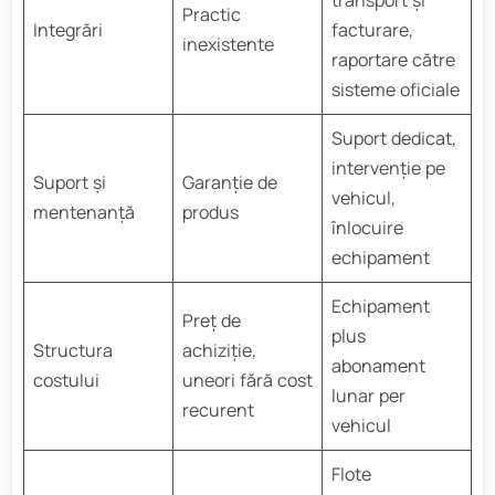
transport și
Practic
Integrări
facturare,
inexistente
raportare către
sisteme oficiale
Suport dedicat,
intervenție pe
Suport și
Garanție de
vehicul,
mentenanță
produs
înlocuire
echipament
Echipament
Preț de
plus
Structura
achiziție,
abonament
costului
uneori fără cost
lunar per
recurent
vehicul
Flote