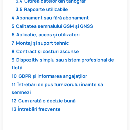
3.4
Citirea datelor din tahograf
3.5
Rapoarte utilizabile
4
Abonament sau fără abonament
5
Calitatea semnalului GSM și GNSS
6
Aplicație, acces și utilizatori
7
Montaj și suport tehnic
8
Contract și costuri ascunse
9
Dispozitiv simplu sau sistem profesional de
flotă
10
GDPR și informarea angajaților
11
Întrebări de pus furnizorului înainte să
semnezi
12
Cum arată o decizie bună
13
Întrebări frecvente