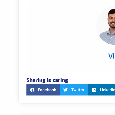
V
Sharing is caring
Facebook
Twitter
LinkedI