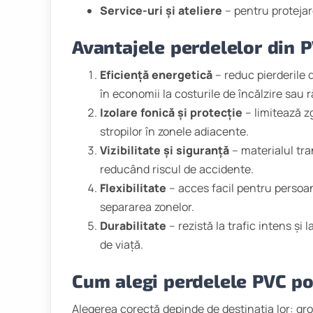
Service-uri și ateliere
– pentru protejar
Avantajele perdelelor din 
Eficiență energetică
– reduc pierderile 
în economii la costurile de încălzire sau r
Izolare fonică și protecție
– limitează z
stropilor în zonele adiacente.
Vizibilitate și siguranță
– materialul tran
reducând riscul de accidente.
Flexibilitate
– acces facil pentru persoa
separarea zonelor.
Durabilitate
– rezistă la trafic intens și
de viață.
Cum alegi perdelele PVC po
Alegerea corectă depinde de destinația lor: gro