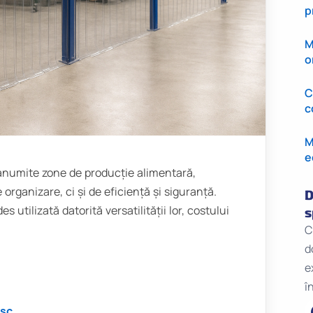
p
M
o
C
c
M
e
n anumite zone de producție alimentară,
organizare, ci și de eficiență și siguranță.
D
 utilizată datorită versatilității lor, costului
s
C
d
e
î
esc