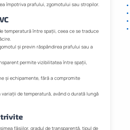
ea împotriva prafului, zgomotului sau stropilor.
PVC
de temperatură între spații, ceea ce se traduce
ăcire.
gomotul și previn răspândirea prafului sau a
sparent permite vizibilitatea între spații,
ne și echipamente, fără a compromite
 la variații de temperatură, având o durată lungă
trivite
simea fâșiilor, gradul de transparență, tipul de