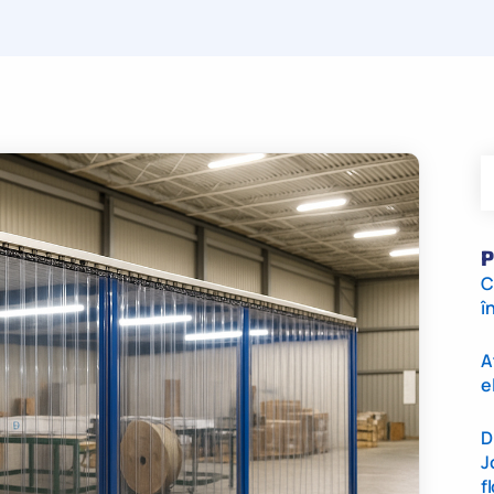
P
C
î
A
e
D
J
f