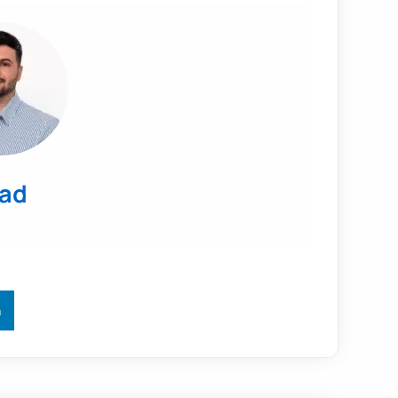
lad
n