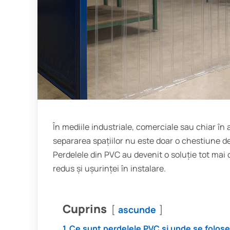
În mediile industriale, comerciale sau chiar î
separarea spațiilor nu este doar o chestiune de 
Perdelele din PVC au devenit o soluție tot mai des
redus și ușurinței în instalare.
Cuprins
ascunde
1
Ce sunt perdelele PVC și unde se folos