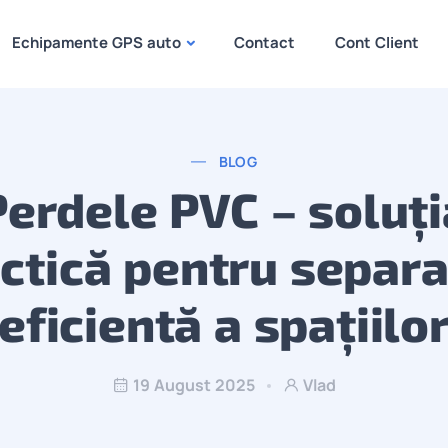
Echipamente GPS auto
Contact
Cont Client
BLOG
Perdele PVC – soluți
ctică pentru separ
eficientă a spațiilo
19 August 2025
Vlad