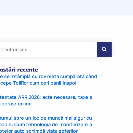
ostări recente
e se întâmplă cu rovinieta cumpărată când
ncepe TollRo: cum ceri banii înapoi
testate ARR 2026: acte necesare, taxe și
liberare online
rumul spre un loc de muncă mai sigur cu
ooble: Cum tehnologia de monitorizare a
lotelor auto schimbă viața șoferilor