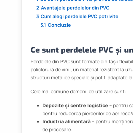
2
Avantajele perdelelor din PVC
3
Cum alegi perdelele PVC potrivite
3.1
Concluzie
Ce sunt perdelele PVC și u
Perdelele din PVC sunt formate din fâșii flexibi
policlorură de vinil, un material rezistent la u
structuri metalice speciale și pot fi adaptate l
Cele mai comune domenii de utilizare sunt:
Depozite și centre logistice
– pentru se
pentru reducerea pierderilor de aer rece/
Industria alimentară
– pentru menținerea
de procesare.