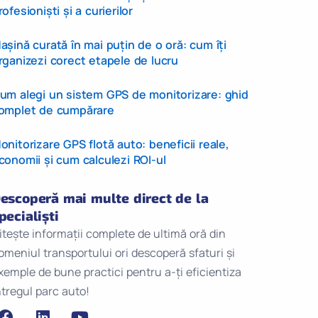
rofesioniști și a curierilor
așină curată în mai puțin de o oră: cum îți
rganizezi corect etapele de lucru
um alegi un sistem GPS de monitorizare: ghid
omplet de cumpărare
onitorizare GPS flotă auto: beneficii reale,
conomii și cum calculezi ROI-ul
escoperă mai multe direct de la
pecialiști
itește informații complete de ultimă oră din
omeniul transportului ori descoperă sfaturi și
xemple de bune practici pentru a-ți eficientiza
ntregul parc auto!