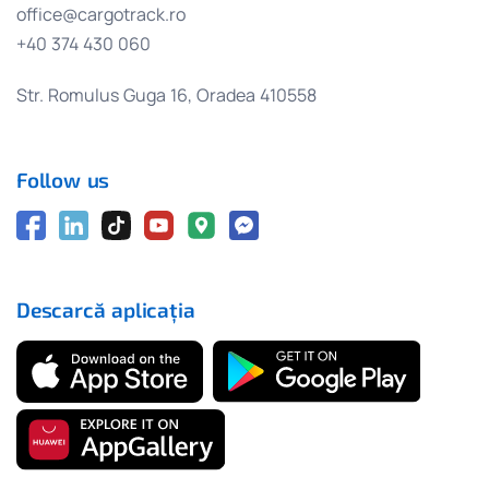
office@cargotrack.ro
+40 374 430 060
Str. Romulus Guga 16, Oradea 410558
Follow us
Descarcă aplicația