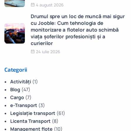
4 august 2026
Drumul spre un loc de muncă mai sigur
cu Jooble: Cum tehnologia de
monitorizare a flotelor auto schimbă
viața șoferilor profesioniști și a
curierilor
24 iulie 2026
Categorii
Activități
(1)
Blog
(47)
Cargo
(7)
e-Transport
(3)
Legislație transport
(61)
Licenta Transport
(8)
Management flote
(10)