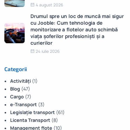
4 august 2026
Drumul spre un loc de muncă mai sigur
cu Jooble: Cum tehnologia de
monitorizare a flotelor auto schimbă
viața șoferilor profesioniști și a
curierilor
24 iulie 2026
Categorii
Activități
(1)
Blog
(47)
Cargo
(7)
e-Transport
(3)
Legislație transport
(61)
Licenta Transport
(8)
Management flote
(10)