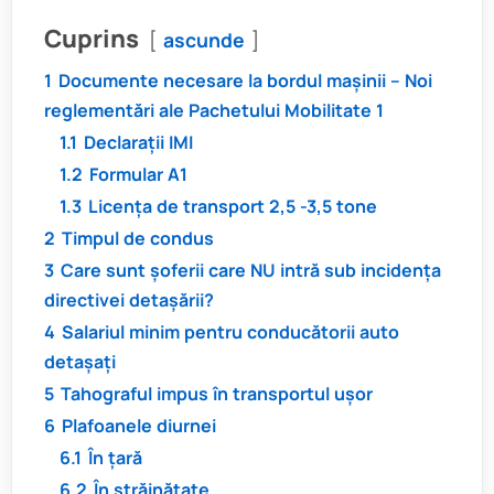
Cuprins
ascunde
1
Documente necesare la bordul mașinii – Noi
reglementări ale Pachetului Mobilitate 1
1.1
Declarații IMI
1.2
Formular A1
1.3
Licența de transport 2,5 -3,5 tone
2
Timpul de condus
3
Care sunt șoferii care NU intră sub incidența
directivei detașării?
4
Salariul minim pentru conducătorii auto
detașați
5
Tahograful impus în transportul ușor
6
Plafoanele diurnei
6.1
În țară
6.2
În străinătate