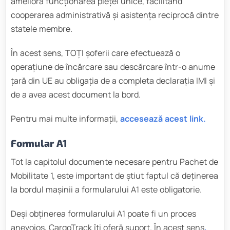
ameliora funcționarea pieţei unice, facilitând
cooperarea administrativă şi asistenţa reciprocă dintre
statele membre.
În acest sens, TOȚI șoferii care efectuează o
operațiune de încărcare sau descărcare într-o anume
țară din UE au obligația de a completa declarația IMI și
de a avea acest document la bord.
Pentru mai multe informații,
accesează acest link.
Formular
A1
Tot la capitolul documente necesare pentru Pachet de
Mobilitate 1, este important de știut faptul că deținerea
la bordul mașinii a formularului A1 este obligatorie.
Deși obținerea formularului A1 poate fi un proces
anevoios, CargoTrack îți oferă suport. În acest sens
,