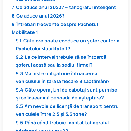
7
Ce aduce anul 2023? – tahograful inteligent
8
Ce aduce anul 2026?
9
Întrebări frecvente despre Pachetul
Mobilitate 1
9.1
Câte ore poate conduce un șofer conform
Pachetului Mobilitate 1?
9.2
La ce interval trebuie să se întoarcă
șoferul acasă sau la sediul firmei?
9.3
Mai este obligatorie întoarcerea
vehiculului în țară la fiecare 8 săptămâni?
9.4
Câte operațiuni de cabotaj sunt permise
și ce înseamnă perioada de așteptare?
9.5
Am nevoie de licență de transport pentru
vehiculele între 2,5 și 3,5 tone?
9.6
Până când trebuie montat tahograful
inteligent versiunea 2?