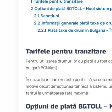
1
Tarifele pentru tranzitare
2
Opțiuni de plată BGTOLL – Noul sistem p
2.1
Sancțiuni
2.2
Informații generale plată taxe de dr
2.2.1
Plată taxe de drum în Bulgaria – 
Tarifele pentru tranzitare
Pentru utilizarea drumurilor cu plată au fost c
bulgară BGN/km):
În cazurile în care nu este posibil să se determ
motive decât defecțiunea tehnică a sistemului 
tariful la următoarea rată maximă:
Opțiuni de plată BGTOLL – 