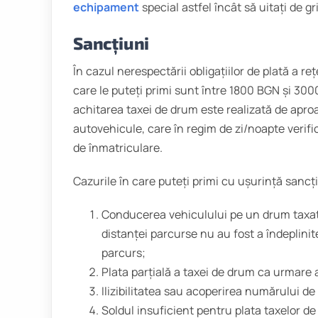
echipament
special astfel încât să uitați de gr
Sancțiuni
În cazul nerespectării obligațiilor de plată a re
care le puteți primi sunt între 1800 BGN și 30
achitarea taxei de drum este realizată de apro
autovehicule, care în regim de zi/noapte verifi
de înmatriculare.
Cazurile în care puteți primi cu ușurință sancț
Conducerea vehiculului pe un drum taxat 
distanței parcurse nu au fost a îndeplinit
parcurs;
Plata parțială a taxei de drum ca urmare a
Ilizibilitatea sau acoperirea numărului de
Soldul insuficient pentru plata taxelor d