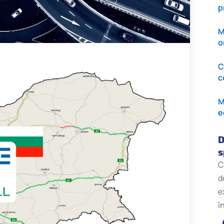
p
M
o
C
c
M
e
D
s
C
d
e
î