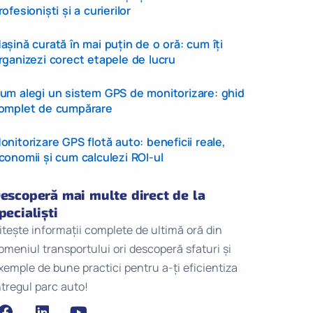
rofesioniști și a curierilor
așină curată în mai puțin de o oră: cum îți
rganizezi corect etapele de lucru
um alegi un sistem GPS de monitorizare: ghid
omplet de cumpărare
onitorizare GPS flotă auto: beneficii reale,
conomii și cum calculezi ROI-ul
escoperă mai multe direct de la
pecialiști
itește informații complete de ultimă oră din
omeniul transportului ori descoperă sfaturi și
xemple de bune practici pentru a-ți eficientiza
ntregul parc auto!