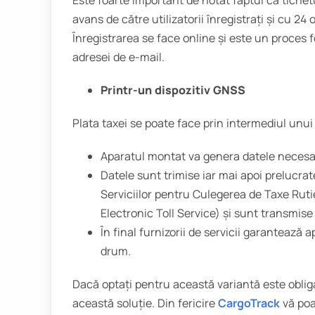
Este foarte important de notat faptul că tichetu
avans de către utilizatorii înregistrați și cu 24 
Înregistrarea se face online și este un proces 
adresei de e-mail.
Printr-un dispozitiv GNSS
Plata taxei se poate face prin intermediul unui 
Aparatul montat va genera datele necesa
Datele sunt trimise iar mai apoi prelucrat
Serviciilor pentru Culegerea de Taxe Ruti
Electronic Toll Service) și sunt transmise 
În final furnizorii de servicii garantează a
drum.
Dacă optați pentru această variantă este obliga
această soluție. Din fericire
CargoTrack
vă poa