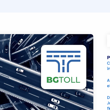
P
C
î
A
e
D
J
f