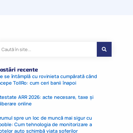
ostări recente
e se întâmplă cu rovinieta cumpărată când
ncepe TollRo: cum ceri banii înapoi
testate ARR 2026: acte necesare, taxe și
liberare online
rumul spre un loc de muncă mai sigur cu
ooble: Cum tehnologia de monitorizare a
lotelor auto schimbă viața șoferilor