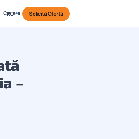
Cariere
Solicită Ofertă
RO
ată
ia –