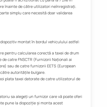
l poate fi achizitionat cu până la 7 zile în
ore înainte de către utilizatori neînregistrați.
foarte simplu care necesită doar validarea
dispozitiv montat în bordul vehiculului astfel:
re pentru calcularea corectă a taxei de drum
e de catre FNSCTR (Furnizorii Naționali ai
ere) sau de catre furnizorii EETS (European
către autoritățile bulgare.
poi plata taxei datorate de catre utilizatorul de
toriu sa alegeți un furnizor care vă poate oferi
te pune la dispoziție și monta acest