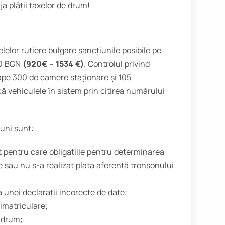
ija plății taxelor de drum!
țelelor rutiere bulgare sancțiunile posibile pe
00 BGN
(920€ – 1534 €)
. Controlul privind
ape 300 de camere staționare și 105
că vehiculele în sistem prin citirea numărului
iuni sunt:
pentru care obligațiile pentru determinarea
e sau nu s-a realizat plata aferentă tronsonului
 unei declarații incorecte de date;
 imatriculare;
e drum;