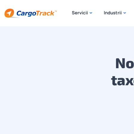
Servicii
Industrii
No
tax