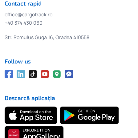
Contact rapid
office@cargotrack.ro
+40 374 430 060
Str. Romulus Guga 16, Oradea 410558
Follow us
Descarcă aplicația