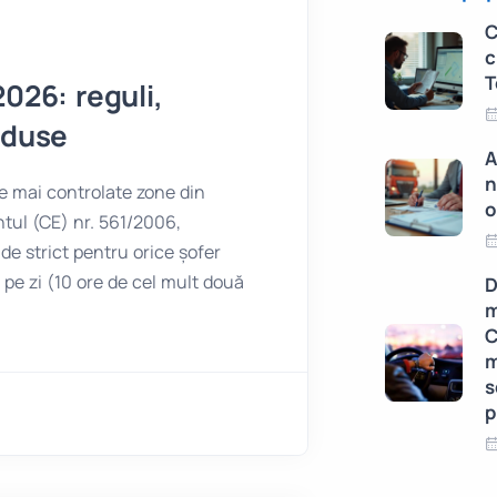
C
c
T
026: reguli,
eduse
A
n
e mai controlate zone din
o
ntul (CE) nr. 561/2006,
 de strict pentru orice șofer
pe zi (10 ore de cel mult două
D
m
C
m
s
p