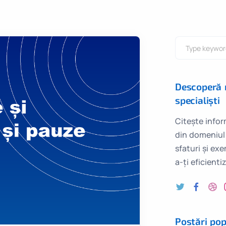
Descoperă m
specialiști
Citește infor
din domeniul
sfaturi și ex
a-ți eficienti
Postări pop