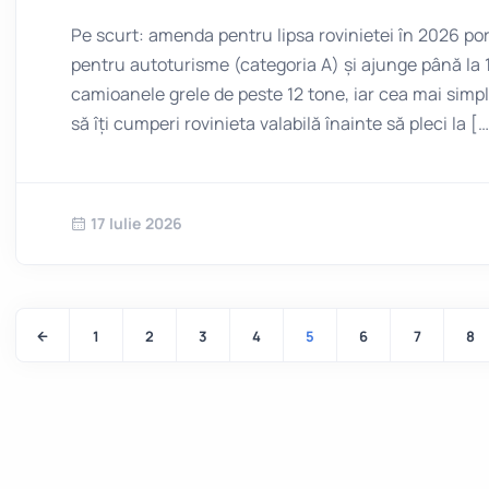
Pe scurt: amenda pentru lipsa rovinietei în 2026 por
pentru autoturisme (categoria A) și ajunge până la 
camioanele grele de peste 12 tone, iar cea mai simpl
să îți cumperi rovinieta valabilă înainte să pleci la [
17 Iulie 2026
1
2
3
4
5
6
7
8