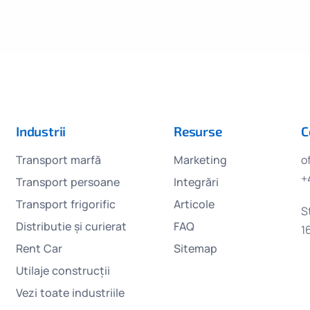
Industrii
Resurse
C
Transport marfă
Marketing
o
+
Transport persoane
Integrări
Transport frigorific
Articole
S
Distributie și curierat
FAQ
1
Rent Car
Sitemap
Utilaje construcții
Vezi toate industriile