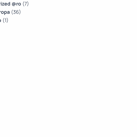
ized @ro
(7)
ropa
(36)
o
(1)