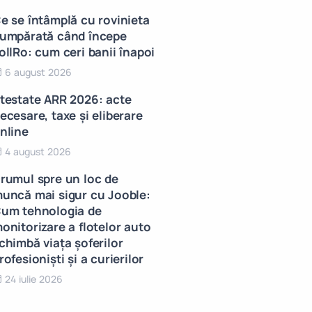
e se întâmplă cu rovinieta
umpărată când începe
ollRo: cum ceri banii înapoi
6 august 2026
testate ARR 2026: acte
ecesare, taxe și eliberare
nline
4 august 2026
rumul spre un loc de
uncă mai sigur cu Jooble:
um tehnologia de
onitorizare a flotelor auto
chimbă viața șoferilor
rofesioniști și a curierilor
24 iulie 2026