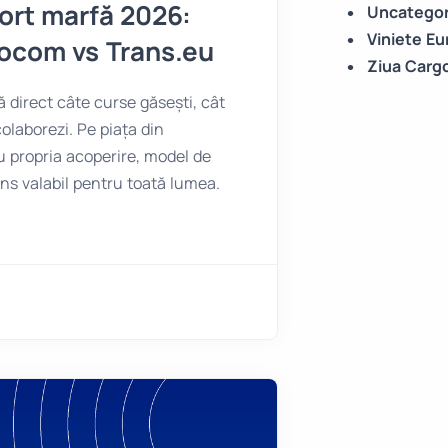
ort marfă 2026:
Uncategor
Viniete Eu
mocom vs Trans.eu
Ziua Carg
 direct câte curse găsești, cât
olaborezi. Pe piața din
u propria acoperire, model de
uns valabil pentru toată lumea.