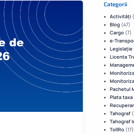
Categorii
Activități
Blog
(47)
Cargo
(7)
e-Transpo
Legislație
Licenta T
Manageme
Monitoriz
Monitoriz
Pachetul M
Plata taxa
Recuperar
Tahograf
(
Tahograf I
TollRo
(17)