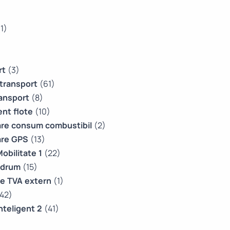
(1)
rt
(3)
 transport
(61)
ransport
(8)
nt flote
(10)
are consum combustibil
(2)
are GPS
(13)
obilitate 1
(22)
 drum
(15)
e TVA extern
(1)
42)
nteligent 2
(41)