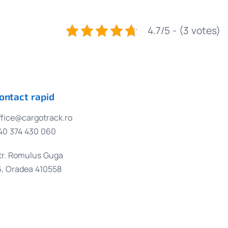
4.7/5 - (3 votes)
ontact rapid
ffice@cargotrack.ro
40 374 430 060
tr. Romulus Guga
6, Oradea 410558