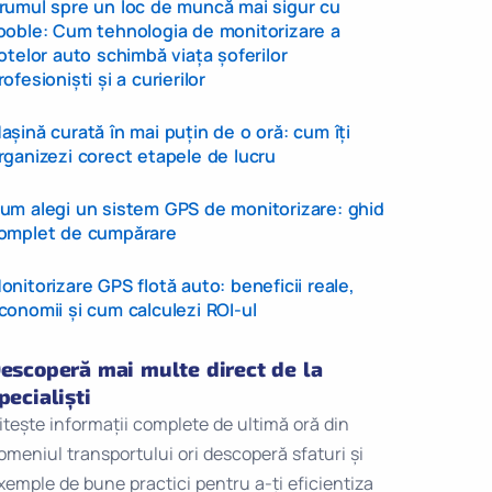
rumul spre un loc de muncă mai sigur cu
ooble: Cum tehnologia de monitorizare a
lotelor auto schimbă viața șoferilor
rofesioniști și a curierilor
așină curată în mai puțin de o oră: cum îți
rganizezi corect etapele de lucru
um alegi un sistem GPS de monitorizare: ghid
omplet de cumpărare
onitorizare GPS flotă auto: beneficii reale,
conomii și cum calculezi ROI-ul
escoperă mai multe direct de la
pecialiști
itește informații complete de ultimă oră din
omeniul transportului ori descoperă sfaturi și
xemple de bune practici pentru a-ți eficientiza