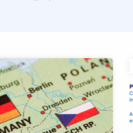
P
C
î
A
e