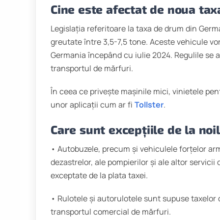
Cine este afectat de noua ta
Legislația referitoare la taxa de drum din Ger
greutate între 3,5-7,5 tone. Aceste vehicule vo
Germania începând cu iulie 2024. Regulile se a
transportul de mărfuri.
În ceea ce privește mașinile mici, vinietele pe
unor aplicații cum ar fi
Tollster
.
Care sunt excepțiile de la noi
• Autobuzele, precum și vehiculele forțelor armate
dezastrelor, ale pompierilor și ale altor servici
exceptate de la plata taxei.
• Rulotele și autorulotele sunt supuse taxelor d
transportul comercial de mărfuri.