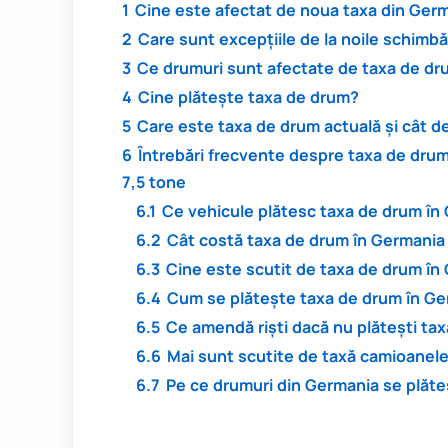
1
Cine este afectat de noua taxa din Ger
2
Care sunt excepțiile de la noile schimbă
3
Ce drumuri sunt afectate de taxa de d
4
Cine plătește taxa de drum?
5
Care este taxa de drum actuală și cât d
6
Întrebări frecvente despre taxa de drum 
7,5 tone
6.1
Ce vehicule plătesc taxa de drum în 
6.2
Cât costă taxa de drum în Germania p
6.3
Cine este scutit de taxa de drum în
6.4
Cum se plătește taxa de drum în Ger
6.5
Ce amendă riști dacă nu plătești ta
6.6
Mai sunt scutite de taxă camioanel
6.7
Pe ce drumuri din Germania se plăt