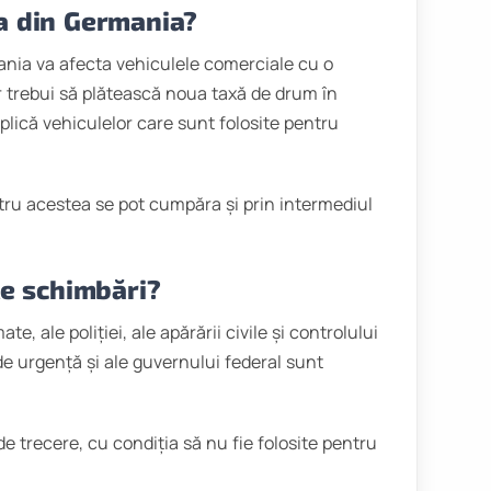
xa din Germania?
mania va afecta vehiculele comerciale cu o
r trebui să plătească noua taxă de drum în
plică vehiculelor care sunt folosite pentru
ntru acestea se pot cumpăra și prin intermediul
le schimbări?
, ale poliției, ale apărării civile și controlului
i de urgență și ale guvernului federal sunt
e trecere, cu condiția să nu fie folosite pentru