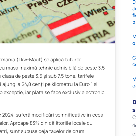
D
J
f
p
M
o
C
ermania (Lkw-Maut) se aplică tuturor
c
 cu masa maximă tehnic admisibilă de peste 3,5
 clasa de peste 3,5 și sub 7,5 tone, tarifele
M
i ajung la 24,8 cenți pe kilometru la Euro 1 și
e
 excepție, iar plata se face exclusiv electronic,
D
s
 2024, suferă modificări semnificative în ceea
C
lor. Aproape 83% din călătoriile locale cu
d
ri, sunt supuse deja taxelor de drum,
e