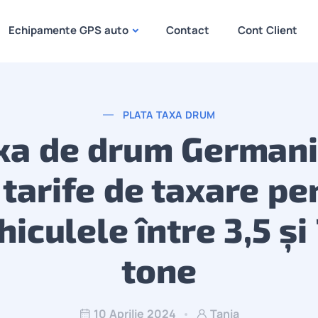
Echipamente GPS auto
Contact
Cont Client
PLATA TAXA DRUM
xa de drum Germani
 tarife de taxare pe
hiculele între 3,5 și 
tone
10 Aprilie 2024
Tania