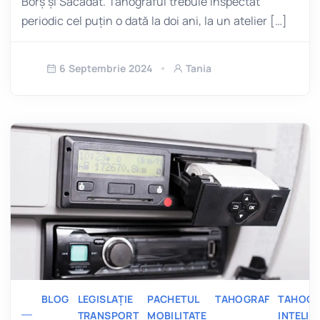
Borș și Săcădat. Tahograful trebuie inspectat
periodic cel puțin o dată la doi ani, la un atelier […]
6 Septembrie 2024
Tania
BLOG
LEGISLAȚIE
PACHETUL
TAHOGRAF
TAHOGR
TRANSPORT
MOBILITATE
INTELIG