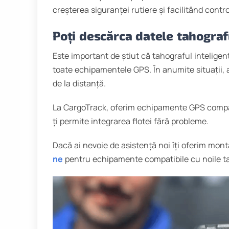
creșterea siguranței rutiere și facilitând contro
Poți descărca datele tahografu
Este important de știut că tahograful intelige
toate echipamentele GPS. În anumite situații,
de la distanță.
La CargoTrack, oferim echipamente GPS compati
ți permite integrarea flotei fără probleme.
Dacă ai nevoie de asistență noi îți oferim mon
ne
pentru echipamente compatibile cu noile t