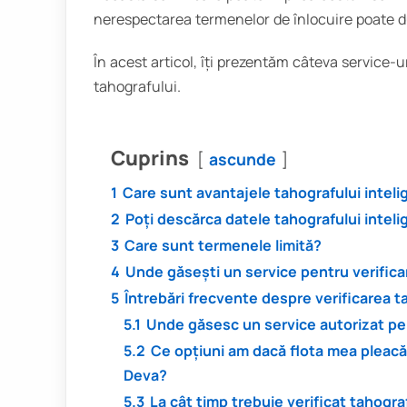
nerespectarea termenelor de înlocuire poate du
În acest articol, îți prezentăm câteva service-ur
tahografului.
Cuprins
ascunde
1
Care sunt avantajele tahografului inteli
2
Poți descărca datele tahografului inteli
3
Care sunt termenele limită?
4
Unde găsești un service pentru verific
5
Întrebări frecvente despre verificarea t
5.1
Unde găsesc un service autorizat pen
5.2
Ce opțiuni am dacă flota mea pleacă
Deva?
5.3
La cât timp trebuie verificat tahogra