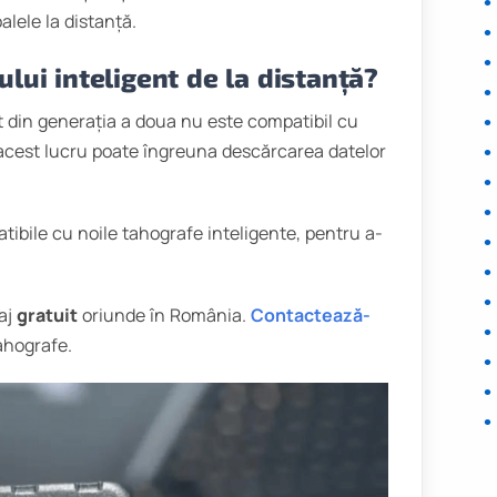
alele la distanță.
lui inteligent de la distanță?
nt din generația a doua nu este compatibil cu
 acest lucru poate îngreuna descărcarea datelor
bile cu noile tahografe inteligente, pentru a-
taj
gratuit
oriunde în România.
Contactează-
ahografe.