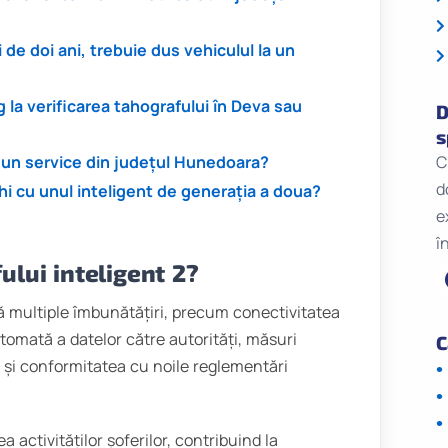
i de doi ani, trebuie dus vehiculul la un
la verificarea tahografului în Deva sau
D
s
C
a un service din județul Hunedoara?
d
hi cu unul inteligent de generația a doua?
e
î
ului inteligent 2?
ă multiple îmbunătățiri, precum conectivitatea
tomată a datelor către autorități, măsuri
C
 și conformitatea cu noile reglementări
 activităților șoferilor, contribuind la