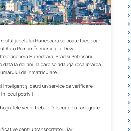
n restul județului Hunedoara se poate face doar
trul Auto Român. În municipiul Deva
altele acoperă Hunedoara, Brad și Petroșani.
o dată la doi ani, la care se adaugă recalibrarea
numărului de înmatriculare.
l inteligent și cauți un service de verificare
n locul potrivit.
ahografele vechi trebuie înlocuite cu tahografe
icative pentru transportatori, iar