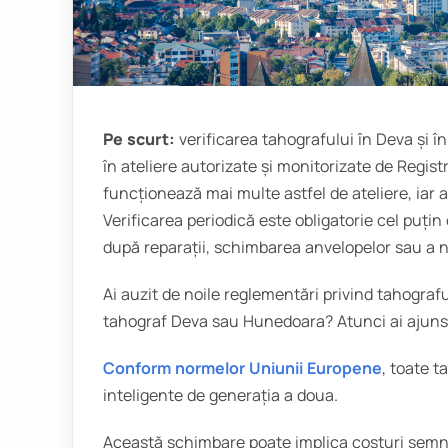
Pe scurt:
verificarea tahografului în Deva și î
în ateliere autorizate și monitorizate de Regis
funcționează mai multe astfel de ateliere, iar 
Verificarea periodică este obligatorie cel puțin 
după reparații, schimbarea anvelopelor sau a 
Ai auzit de noile reglementări privind tahografu
tahograf Deva sau Hunedoara? Atunci ai ajuns î
Conform normelor Uniunii Europene
, toate t
inteligente de generația a doua.
Această schimbare poate implica costuri semnif