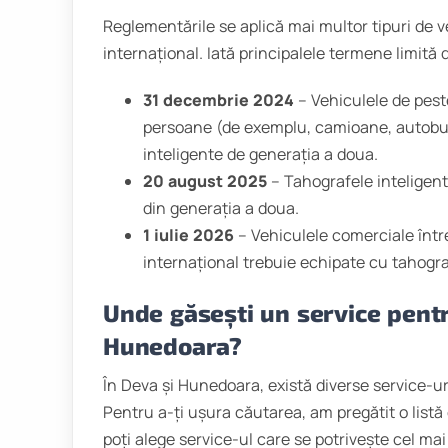
Reglementările se aplică mai multor tipuri de veh
internațional. Iată principalele termene limită d
31 decembrie 2024
– Vehiculele de pest
persoane (de exemplu, camioane, autobuz
inteligente de generația a doua.
20 august 2025
– Tahografele inteligent
din generația a doua.
1 iulie 2026
– Vehiculele comerciale între
internațional trebuie echipate cu tahogra
Unde găsești un service pentr
Hunedoara?
În Deva și Hunedoara, există diverse service-uri
Pentru a-ți ușura căutarea, am pregătit o listă 
poți alege service-ul care se potrivește cel mai 