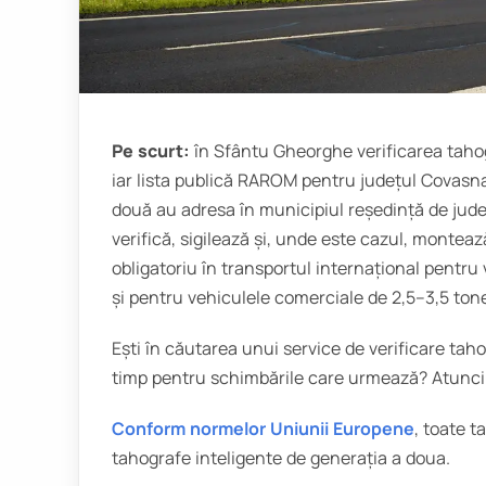
Pe scurt:
în Sfântu Gheorghe verificarea tahog
iar lista publică RAROM pentru județul Covasna 
două au adresa în municipiul reședință de județ
verifică, sigilează și, unde este cazul, montea
obligatoriu în transportul internațional pentru v
și pentru vehiculele comerciale de 2,5–3,5 tone
Ești în căutarea unui service de verificare tah
timp pentru schimbările care urmează? Atunci a
Conform normelor Uniunii Europene
, toate t
tahografe inteligente de generația a doua.