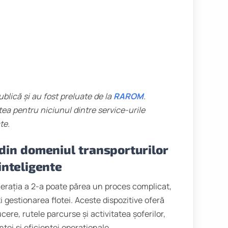
ublică și au fost preluate de la
RAROM
.
a pentru niciunul dintre service-urile
te.
 din domeniul transporturilor
inteligente
erația a 2-a poate părea un proces complicat,
 gestionarea flotei. Aceste dispozitive oferă
cere, rutele parcurse și activitatea șoferilor,
ței și eficienței operaționale.