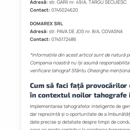
Adresă:
str. GARII nr. 49/A, TARGU SECUIESC
Contact:
0745024620
DOMAREX SRL
Adresă:
str. PAVA DE JOS nr. 8/A, COVASNA
Contact:
0745172486
*Informațiile din acest articol sunt de natură p
Compania noastră nu își asumă responsabilitate
verificare tahograf Sfântu Gheorghe
menționa
Cum să faci față provocărilor
în contextul noilor tahografe 
Implementarea tahografelor inteligente de gen
dar reprezintă și o oportunitate de a îmbunătăți
date precise și detaliate despre timpii de condu
ceea ce poate contribui la creșterea transparen