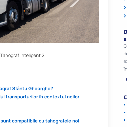
D
s
C
d
Tahograf Inteligent 2
e
î
ahograf Sfântu Gheorghe?
ul transporturilor în contextul noilor
C
sunt compatibile cu tahografele noi