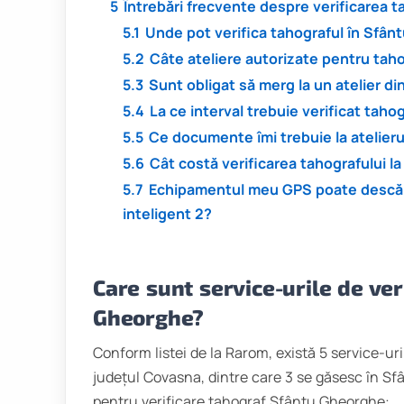
5
Întrebări frecvente despre verificarea 
5.1
Unde pot verifica tahograful în Sfâ
5.2
Câte ateliere autorizate pentru tah
5.3
Sunt obligat să merg la un atelier d
5.4
La ce interval trebuie verificat taho
5.5
Ce documente îmi trebuie la atelier
5.6
Cât costă verificarea tahografului l
5.7
Echipamentul meu GPS poate descărc
inteligent 2?
Care sunt service-urile de ver
Gheorghe?
Conform listei de la Rarom, există 5 service-uri
județul Covasna, dintre care 3 se găsesc în Sf
pentru verificare tahograf Sfântu Gheorghe: