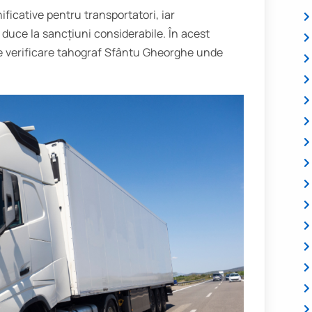
icative pentru transportatori, iar
uce la sancțiuni considerabile. În acest
i de verificare tahograf Sfântu Gheorghe unde