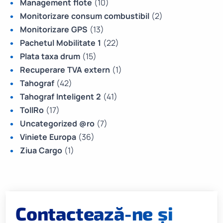
Management flote
(10)
Monitorizare consum combustibil
(2)
Monitorizare GPS
(13)
Pachetul Mobilitate 1
(22)
Plata taxa drum
(15)
Recuperare TVA extern
(1)
Tahograf
(42)
Tahograf Inteligent 2
(41)
TollRo
(17)
Uncategorized @ro
(7)
Viniete Europa
(36)
Ziua Cargo
(1)
Contactează-ne și