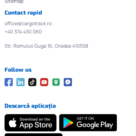
Sitemap
Contact rapid
office@cargotrack.ro
+40 374 430 060
Str. Romulus Guga 16, Oradea 410558
Follow us
Descarcă aplicația