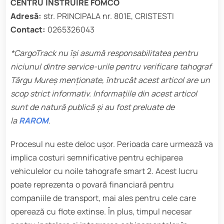
CENTRU INSTRUIRE FOMCO
Adresă:
str. PRINCIPALA nr. 801E, CRISTESTI
Contact:
0265326043
*CargoTrack nu își asumă responsabilitatea pentru
niciunul dintre service-urile pentru verificare tahograf
Târgu Mureș
menționate, întrucât acest articol are un
scop strict informativ. Informațiile din acest articol
sunt de natură publică și au fost preluate de
la
RAROM
.
Procesul nu este deloc ușor. Perioada care urmează va
implica costuri semnificative pentru echiparea
vehiculelor cu noile tahografe smart 2. Acest lucru
poate reprezenta o povară financiară pentru
companiile de transport, mai ales pentru cele care
operează cu flote extinse. În plus, timpul necesar