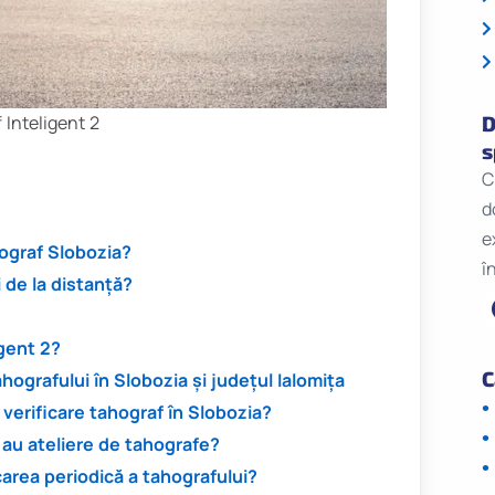
 Inteligent 2
D
s
C
d
e
hograf Slobozia?
î
 de la distanță?
igent 2?
C
hografului în Slobozia și județul Ialomița
verificare tahograf în Slobozia?
a au ateliere de tahografe?
icarea periodică a tahografului?