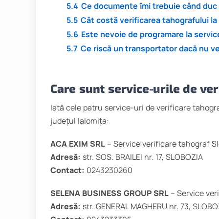
5.4
Ce documente îmi trebuie când duc ma
5.5
Cât costă verificarea tahografului la
5.6
Este nevoie de programare la service
5.7
Ce riscă un transportator dacă nu ve
Care sunt service-urile de ver
Iată cele patru service-uri de verificare tahogra
județul Ialomița:
ACA EXIM SRL
– Service verificare tahograf S
Adresă:
str. SOS. BRAILEI nr. 17, SLOBOZIA
Contact:
0243230260
SELENA BUSINESS GROUP SRL
– Service ver
Adresă:
str. GENERAL MAGHERU nr. 73, SLOBO