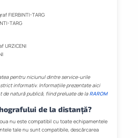
graf FIERBINTI-TARG
BINTI-TARG
raf URZICENI
NI
ea pentru niciunul dintre service-urile
trict informativ. Informațiile prezentate aici
t de natură publică, fiind preluate de la
RAROM
hografului
de la distanță?
 doua nu este compatibil cu toate echipamentele
tele tale nu sunt compatibile, descărcarea