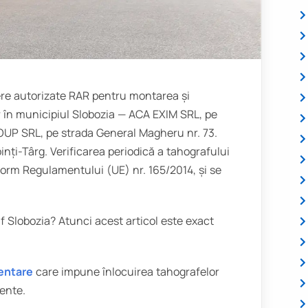
iere autorizate RAR pentru montarea și
ar în municipiul Slobozia — ACA EXIM SRL, pe
OUP SRL, pe strada General Magheru nr. 73.
inți-Târg. Verificarea periodică a tahografului
nform Regulamentului (UE) nr. 165/2014, și se
af Slobozia? Atunci acest articol este exact
entare
care impune înlocuirea tahografelor
gente.