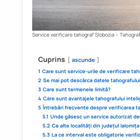
Service verificare tahograf Slobozia – Tahograf
Cuprins
ascunde
1
Care sunt service-urile de verificare ta
2
Se mai pot descărca datele tahografului
3
Care sunt termenele limită?
4
Care sunt avantajele tahografului intel
5
Întrebări frecvente despre verificarea ta
5.1
Unde găsesc un service autorizat de 
5.2
Ce alte localități din județul Ialomiț
5.3
La ce interval este obligatorie verif