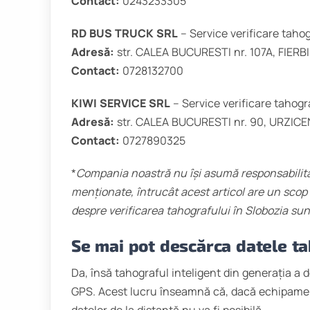
Contact:
0243233305
RD BUS TRUCK SRL
– Service verificare taho
Adresă:
str. CALEA BUCURESTI nr. 107A, FIER
Contact:
0728132700
KIWI SERVICE SRL
– Service verificare tahog
Adresă:
str. CALEA BUCURESTI nr. 90, URZICE
Contact:
0727890325
*
Compania noastră nu își asumă responsabilitat
menționate, întrucât acest articol are un scop s
despre verificarea tahografului în Slobozia sun
Se mai pot descărca datele ta
Da, însă tahograful inteligent din generația a
GPS. Acest lucru înseamnă că, dacă echipamen
datelor de la distanță nu va fi posibilă.