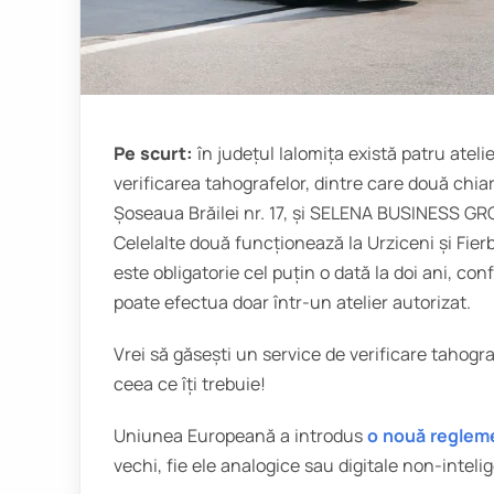
Pe scurt:
în județul Ialomița există patru atel
verificarea tahografelor, dintre care două chi
Șoseaua Brăilei nr. 17, și SELENA BUSINESS GR
Celelalte două funcționează la Urziceni și Fierb
este obligatorie cel puțin o dată la doi ani, co
poate efectua doar într-un atelier autorizat.
Vrei să găsești un service de verificare tahogr
ceea ce îți trebuie!
Uniunea Europeană a introdus
o nouă reglem
vechi, fie ele analogice sau digitale non-inteli