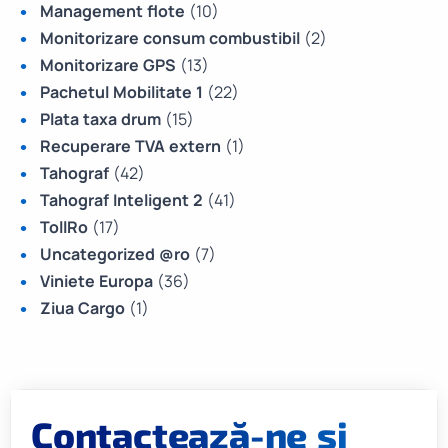
Management flote
(10)
Monitorizare consum combustibil
(2)
Monitorizare GPS
(13)
Pachetul Mobilitate 1
(22)
Plata taxa drum
(15)
Recuperare TVA extern
(1)
Tahograf
(42)
Tahograf Inteligent 2
(41)
TollRo
(17)
Uncategorized @ro
(7)
Viniete Europa
(36)
Ziua Cargo
(1)
Contactează-ne și