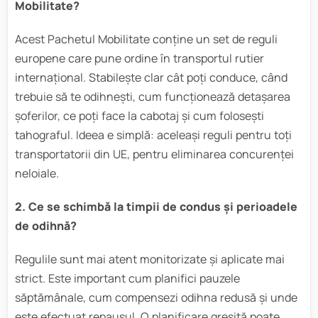
Mobilitate?
Acest Pachetul Mobilitate conține un set de reguli
europene care pune ordine în transportul rutier
internațional. Stabilește clar cât poți conduce, când
trebuie să te odihnești, cum funcționează detașarea
șoferilor, ce poți face la cabotaj și cum folosești
tahograful. Ideea e simplă: aceleași reguli pentru toți
transportatorii din UE, pentru eliminarea concurenței
neloiale.
2. Ce se schimbă la timpii de condus și perioadele
de odihnă?
Regulile sunt mai atent monitorizate și aplicate mai
strict. Este important cum planifici pauzele
săptămânale, cum compensezi odihna redusă și unde
este efectuat repausul. O planificare greșită poate