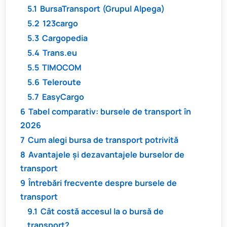
5.1
BursaTransport (Grupul Alpega)
5.2
123cargo
5.3
Cargopedia
5.4
Trans.eu
5.5
TIMOCOM
5.6
Teleroute
5.7
EasyCargo
6
Tabel comparativ: bursele de transport în
2026
7
Cum alegi bursa de transport potrivită
8
Avantajele și dezavantajele burselor de
transport
9
Întrebări frecvente despre bursele de
transport
9.1
Cât costă accesul la o bursă de
transport?