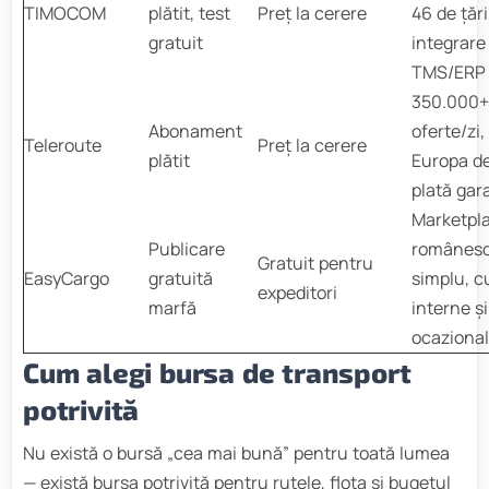
TIMOCOM
plătit, test
Preț la cerere
46 de țări
gratuit
integrare
TMS/ERP
350.000+
Abonament
oferte/zi,
Teleroute
Preț la cerere
plătit
Europa de
plată gar
Marketpl
Publicare
românes
Gratuit pentru
EasyCargo
gratuită
simplu, c
expeditori
marfă
interne și
ocaziona
Cum alegi bursa de transport
potrivită
Nu există o bursă „cea mai bună” pentru toată lumea
— există bursa potrivită pentru rutele, flota și bugetul