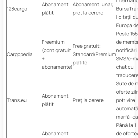
internați
Abonament
Abonament lunar,
123cargo
BursaTran
plătit
preț la cerere
licitații c
Europa d
Peste 15
Freemium
de membr
Free gratuit;
(cont gratuit
notificări
Cargopedia
Standard/Premium
+
SMS/e-ma
plătite
abonamente)
chat cu
traducer
Sute de m
oferte zil
Abonament
Trans.eu
Preț la cerere
potrivire
plătit
automat
marfă–c
Până la 1
Abonament
de oferte/