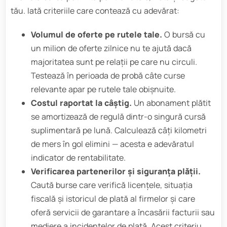
tău. Iată criteriile care contează cu adevărat:
Volumul de oferte pe rutele tale.
O bursă cu
un milion de oferte zilnice nu te ajută dacă
majoritatea sunt pe relații pe care nu circuli.
Testează în perioada de probă câte curse
relevante apar pe rutele tale obișnuite.
Costul raportat la câștig.
Un abonament plătit
se amortizează de regulă dintr-o singură cursă
suplimentară pe lună. Calculează câți kilometri
de mers în gol elimini — acesta e adevăratul
indicator de rentabilitate.
Verificarea partenerilor și siguranța plății.
Caută burse care verifică licențele, situația
fiscală și istoricul de plată al firmelor și care
oferă servicii de garantare a încasării facturii sau
mediere a incidentelor de plată. Acest criteriu