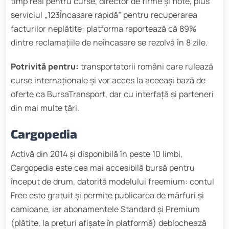
timp real pentru curse, director de firme și flote, plus
serviciul „123Încasare rapidă” pentru recuperarea
facturilor neplătite: platforma raportează că 89%
dintre reclamațiile de neîncasare se rezolvă în 8 zile.
Potrivită pentru:
transportatorii români care rulează
curse internaționale și vor acces la aceeași bază de
oferte ca BursaTransport, dar cu interfață și parteneri
din mai multe țări.
Cargopedia
Activă din 2014 și disponibilă în peste 10 limbi,
Cargopedia este cea mai accesibilă bursă pentru
început de drum, datorită modelului freemium: contul
Free este gratuit și permite publicarea de mărfuri și
camioane, iar abonamentele Standard și Premium
(plătite, la prețuri afișate în platformă) deblochează