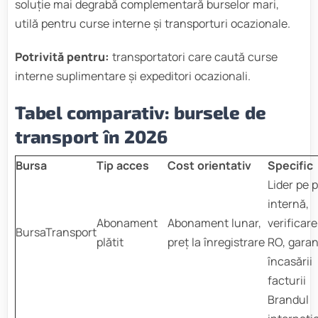
soluție mai degrabă complementară burselor mari,
utilă pentru curse interne și transporturi ocazionale.
Potrivită pentru:
transportatori care caută curse
interne suplimentare și expeditori ocazionali.
Tabel comparativ: bursele de
transport în 2026
Bursa
Tip acces
Cost orientativ
Specific
Lider pe p
internă,
Abonament
Abonament lunar,
verificare
BursaTransport
plătit
preț la înregistrare
RO, gara
încasării
facturii
Brandul