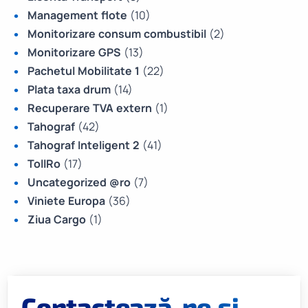
Management flote
(10)
Monitorizare consum combustibil
(2)
Monitorizare GPS
(13)
Pachetul Mobilitate 1
(22)
Plata taxa drum
(14)
Recuperare TVA extern
(1)
Tahograf
(42)
Tahograf Inteligent 2
(41)
TollRo
(17)
Uncategorized @ro
(7)
Viniete Europa
(36)
Ziua Cargo
(1)
Contactează-ne și