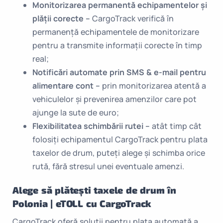
Monitorizarea
permanentă
echipamentelor și
plății corecte –
CargoTrack verifică în
permanență echipamentele de monitorizare
pentru a transmite informații corecte în timp
real;
No
t
ificări automate prin
SMS & e-mail
pentru
alimentare cont –
prin monitorizarea atentă a
vehiculelor și prevenirea amenzilor care pot
ajunge la sute de euro;
Flexibilitatea
schimbării rutei –
atât timp cât
folosiți echipamentul CargoTrack pentru plata
taxelor de drum, puteți alege și schimba orice
rută, fără stresul unei eventuale amenzi.
Alege să plătești taxele de drum în
Polonia | eTOLL cu CargoTrack
CargoTrack oferă soluţii pentru plata automată a