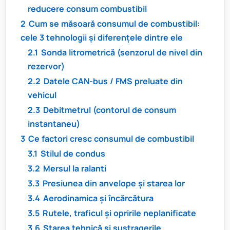
reducere consum combustibil
2
Cum se măsoară consumul de combustibil:
cele 3 tehnologii și diferențele dintre ele
2.1
Sonda litrometrică (senzorul de nivel din
rezervor)
2.2
Datele CAN-bus / FMS preluate din
vehicul
2.3
Debitmetrul (contorul de consum
instantaneu)
3
Ce factori cresc consumul de combustibil
3.1
Stilul de condus
3.2
Mersul la ralanti
3.3
Presiunea din anvelope și starea lor
3.4
Aerodinamica și încărcătura
3.5
Rutele, traficul și opririle neplanificate
3.6
Starea tehnică și sustragerile