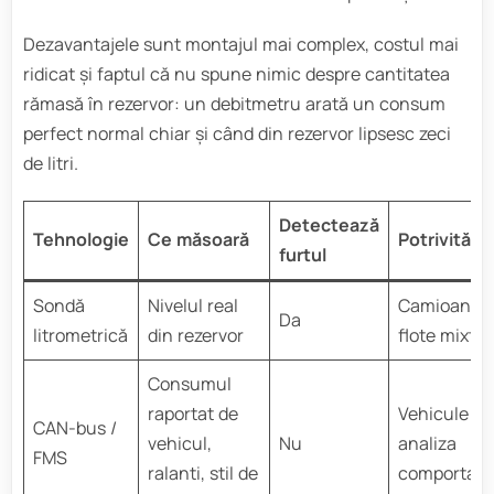
Dezavantajele sunt montajul mai complex, costul mai
ridicat și faptul că nu spune nimic despre cantitatea
rămasă în rezervor: un debitmetru arată un consum
perfect normal chiar și când din rezervor lipsesc zeci
de litri.
Detectează
Tehnologie
Ce măsoară
Potrivită p
furtul
Sondă
Nivelul real
Camioane, u
Da
litrometrică
din rezervor
flote mixte
Consumul
raportat de
Vehicule no
CAN-bus /
vehicul,
Nu
analiza
FMS
ralanti, stil de
comportame