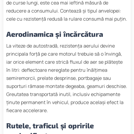
de curse lungi, este cea mai ieftină măsură de
reducere a consumului. Contează și tipul anvelopei:
cele cu rezistență redusă la rulare consumă mai puțin.
Aerodinamica și încărcătura
La viteze de autostradă, rezistența aerului devine
principala forță pe care motorul trebuie să o învingă,
iar orice element care strică fluxul de aer se plătește
în litri: deflectoare nereglate pentru înălțimea
semiremorcii, prelate desprinse, portbagaje sau
suporturi rămase montate degeaba, geamuri deschise.
Greutatea transportată inutil, inclusiv echipamente
ținute permanent în vehicul, produce același efect la
fiecare accelerare.
Rutele, traficul și opririle