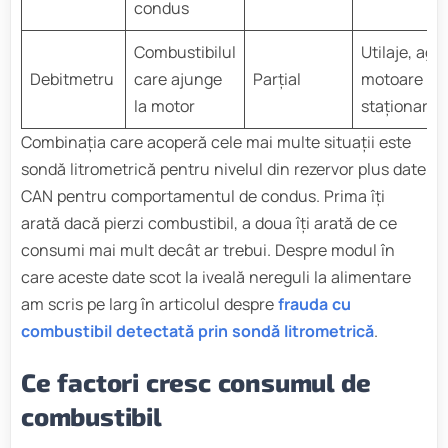
condus
Combustibilul
Utilaje, agr
Debitmetru
care ajunge
Parțial
motoare
la motor
staționare
Combinația care acoperă cele mai multe situații este
sondă litrometrică pentru nivelul din rezervor plus date
CAN pentru comportamentul de condus. Prima îți
arată dacă pierzi combustibil, a doua îți arată de ce
consumi mai mult decât ar trebui. Despre modul în
care aceste date scot la iveală nereguli la alimentare
am scris pe larg în articolul despre
frauda cu
combustibil detectată prin sondă litrometrică
.
Ce factori cresc consumul de
combustibil