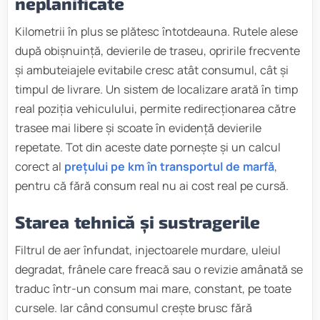
neplanificate
Kilometrii în plus se plătesc întotdeauna. Rutele alese
după obișnuință, devierile de traseu, opririle frecvente
și ambuteiajele evitabile cresc atât consumul, cât și
timpul de livrare. Un sistem de localizare arată în timp
real poziția vehiculului, permite redirecționarea către
trasee mai libere și scoate în evidență devierile
repetate. Tot din aceste date pornește și un calcul
corect al
prețului pe km în transportul de marfă
,
pentru că fără consum real nu ai cost real pe cursă.
Starea tehnică și sustragerile
Filtrul de aer înfundat, injectoarele murdare, uleiul
degradat, frânele care freacă sau o revizie amânată se
traduc într-un consum mai mare, constant, pe toate
cursele. Iar când consumul crește brusc fără