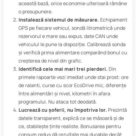
această bază, orice economie ulterioară rămâne
o presupunere.
Instalează sistemul de măsurare.
Echipament
GPS pe fiecare vehicul, sondă litrometrică unde
rezervorul e mare sau expus, date CAN unde
vehiculul le pune la dispoziție. Calibrează sonda
și verifică prima alimentare comparând bonul cu
creșterea de nivel din grafic.
Identifică cele mai mari trei pierderi.
Din
primele rapoarte vezi imediat unde stai prost: ore
de ralanti, curse cu scor EcoDrive mic, diferențe
între alimentări și nivel, kilometri în afara
programului. Nu ataca tot deodată.
Lucrează cu șoferii, nu împotriva lor.
Prezintă
datele transparent, explică ce se măsoară și de
ce, stabilește ținte realiste. Bonusarea pentru
consum redus dă rezultate mai durabile decât