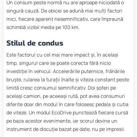
Un consum peste normă nu are aproape niciodată o
singură cauză. De obicei se adună mai mulți factori
mici, fiecare aparent nesemnificativ, care împreună
schimbă vizibil media pe 100 km.
Stilul de condus
Este factorul cu cel mai mare impact și, în același
timp, singurul care se poate corecta fără nicio
investiție în vehicul. Accelerările puternice, frânările
bruște, rularea la turații înalte și viteza constant peste
limită cresc consumul semnificativ. Doi șoferi pe
același camion, pe aceeași rută, pot avea consumuri
diferite doar din modul în care folosesc pedala și cutia
de viteze. Un modul EcoDrive punctează fiecare cursă
pe baza acestor evenimente, iar scorul devine un
instrument de discuție bazat pe date, nu pe impresii.