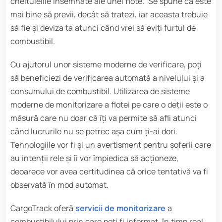
cheltuielile însemnate ale unei flote. Se spune că este
mai bine să previi, decât să tratezi, iar aceasta trebuie
să fie și deviza ta atunci când vrei să eviți furtul de
combustibil.
Cu ajutorul unor sisteme moderne de verificare, poți
să beneficiezi de verificarea automată a nivelului și a
consumului de combustibil. Utilizarea de sisteme
moderne de monitorizare a flotei pe care o deții este o
măsură care nu doar că îți va permite să afli atunci
când lucrurile nu se petrec așa cum ți-ai dori.
Tehnologiile vor fi și un avertisment pentru șoferii care
au intenții rele și îi vor împiedica să acționeze,
deoarece vor avea certitudinea că orice tentativă va fi
observată în mod automat.
CargoTrack oferă
servicii de monitorizare
a
combustibilului prin care poți fi informat, în timp real,