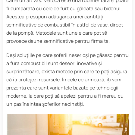
către un alt vas. Metoda este una rudimentară și poate
fi cumparată cu cele de furt cu găleata sau bidonul.
Acestea presupun adăugarea unei cantități
semnificative de combustibil în astfel de vase, direct
de la pompă. Metodele sunt unele care pot să
provoace daune semnificative pentru firma ta.
Deși soluțiile pe care șoferii neserioși pe găsesc pentru
a fura combustibil sunt deseori inovative și
surprinzătoare, există metode prin care te poți asigura
că îți protejezi resursele. În cele ce urmează, îți vom
prezenta care sunt variantele bazate pe tehnologii
moderne, la care poți să apelezi pentru a fi mereu cu
un pas înaintea șoferilor necinstiți.