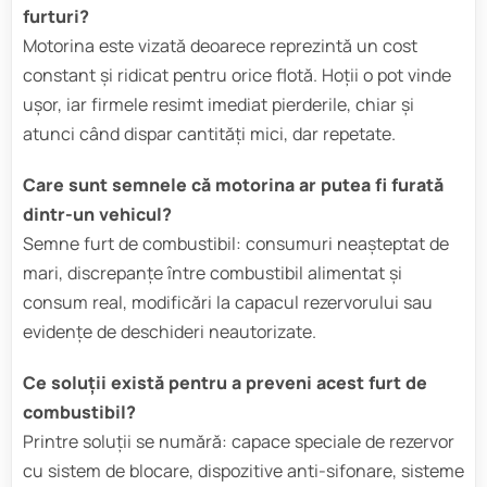
furturi?
Motorina este vizată deoarece reprezintă un cost
constant și ridicat pentru orice flotă. Hoții o pot vinde
ușor, iar firmele resimt imediat pierderile, chiar și
atunci când dispar cantități mici, dar repetate.
Care sunt semnele că motorina ar putea fi furată
dintr-un vehicul?
Semne furt de combustibil: consumuri neaşteptat de
mari, discrepanţe între combustibil alimentat și
consum real, modificări la capacul rezervorului sau
evidențe de deschideri neautorizate.
Ce soluţii există pentru a preveni acest furt de
combustibil?
Printre soluţii se numără: capace speciale de rezervor
cu sistem de blocare, dispozitive anti-sifonare, sisteme