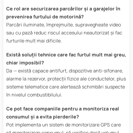
Ce rol are securizarea parcărilor și a garajelor în
prevenirea furtului de motorină?
Parcări iluminate, împrejmuite, supravegheate video
sau cu pază reduc riscul accesului neautorizat și fac
furturile mult mai dificile.
Există soluţii tehnice care fac furtul mult mai greu,
chiar imposibil?
Da — există capace antifurt, dispozitive anti-sifonare,
alarme la rezervor, protecţii fizice ale conductelor, plus
sisteme telematice care alertează schimbări suspecte
în nivelul combustibilului.
Ce pot face companiile pentru a monitoriza real
consumul şi a evita pierderile?
Pot implementa un sistem de monitorizare GPS care
să monitorizeze consumul, să verifice dacă volumul