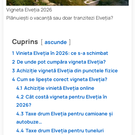
Vigneta Elveția 2026
Plănuiești o vacanță sau doar tranzitezi Elveția?
Cuprins
ascunde
1
Vinieta Elveția în 2026: ce s-a schimbat
2
De unde pot cumpăra vigneta Elveția?
3
Achiziție vignetă Elveția din punctele fizice
4
Cum se lipește corect vigneta Elveția?
4.1
Achiziție vinietă Elveția online
4.2
Cât costă vigneta pentru Elveția în
2026?
4.3
Taxe drum Elveția pentru camioane și
autobuze…
4.4
Taxe drum Elveția pentru tuneluri