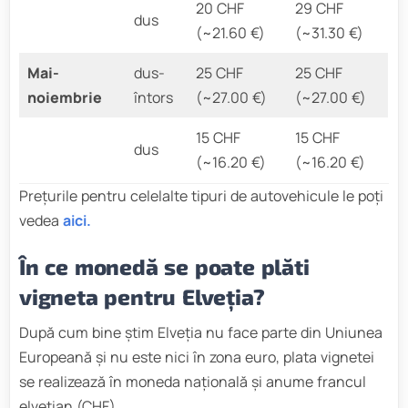
20 CHF
29 CHF
dus
(~21.60 €)
(~31.30 €)
Mai-
dus-
25 CHF
25 CHF
noiembrie
întors
(~27.00 €)
(~27.00 €)
15 CHF
15 CHF
dus
(~16.20 €)
(~16.20 €)
Prețurile pentru celelalte tipuri de autovehicule le poți
vedea
aici.
În ce monedă se poate plăti
vigneta pentru Elveția?
După cum bine știm Elveția nu face parte din Uniunea
Europeană și nu este nici în zona euro, plata vignetei
se realizează în moneda națională și anume francul
elvețian (CHF).