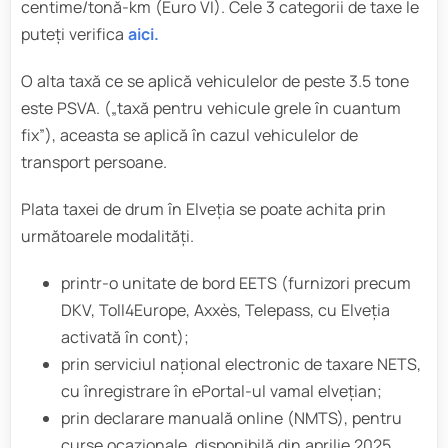
centime/tonă-km (Euro VI). Cele 3 categorii de taxe le
puteți verifica
aici.
O alta taxă ce se aplică vehiculelor de peste 3.5 tone
este PSVA. („taxă pentru vehicule grele în cuantum
fix”), aceasta se aplică în cazul vehiculelor de
transport persoane.
Plata taxei de drum în Elveția se poate achita prin
următoarele modalități.
printr-o unitate de bord EETS (furnizori precum
DKV, Toll4Europe, Axxès, Telepass, cu Elveția
activată în cont);
prin serviciul național electronic de taxare NETS,
cu înregistrare în ePortal-ul vamal elvețian;
prin declarare manuală online (NMTS), pentru
curse ocazionale, disponibilă din aprilie 2025.