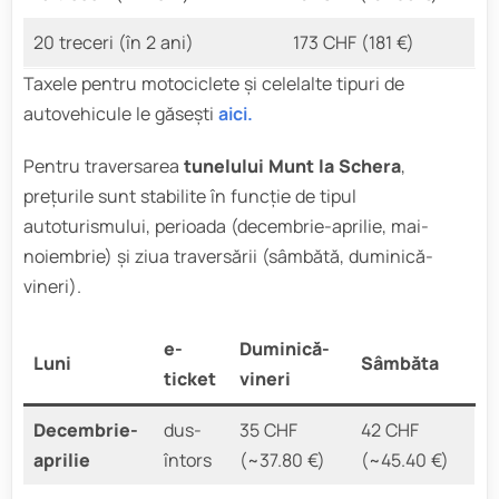
20 treceri (în 2 ani)
173 CHF (181 €)
Taxele pentru motociclete și celelalte tipuri de
autovehicule le găsești
aici.
Pentru traversarea
tunelului Munt la Schera
,
prețurile sunt stabilite în funcție de tipul
autoturismului, perioada (decembrie-aprilie, mai-
noiembrie) și ziua traversării (sâmbătă, duminică-
vineri).
e-
Duminică-
Luni
Sâmbăta
ticket
vineri
Decembrie-
dus-
35 CHF
42 CHF
aprilie
întors
(~37.80 €)
(~45.40 €)