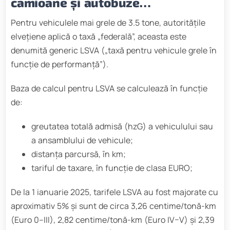
camioane și autobuze…
Pentru vehiculele mai grele de 3.5 tone, autoritățile
elvețiene aplică o taxă „federală”, aceasta este
denumită generic LSVA („taxă pentru vehicule grele în
funcție de performanță”).
Baza de calcul pentru LSVA se calculează în funcție
de:
greutatea totală admisă (hzG) a vehiculului sau
a ansamblului de vehicule;
distanța parcursă, în km;
tariful de taxare, în funcție de clasa EURO;
De la 1 ianuarie 2025, tarifele LSVA au fost majorate cu
aproximativ 5% și sunt de circa 3,26 centime/tonă-km
(Euro 0–III), 2,82 centime/tonă-km (Euro IV–V) și 2,39