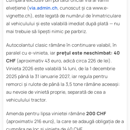
cumpără exclusiv din portalul oficial Via al vămii
elvețiene (
via.admin.ch
, cunoscut și ca www.e-
vignette.ch), este legată de numărul de înmatriculare
al vehiculului și este valabilă imediat după plată — nu
mai trebuie să lipești nimic pe parbriz.
Autocolantul clasic rămâne în continuare valabil, în
paralel cu e-vinieta, iar
prețul este neschimbat: 40
CHF
(aproximativ 43 euro, adică circa 226 de lei).
Vinieta 2026 este valabilă 14 luni, de la 1 decembrie
2025 până la 31 ianuarie 2027, iar regula pentru
remorci și rulote de până la 3,5 tone rămâne aceeași:
au nevoie de vinietă proprie, separată de cea a
vehiculului tractor.
Amenda pentru lipsa vinietei rămâne
200 CHF
(aproximativ 216 euro), la care se adaugă obligația de a
cumpăra pe loc și vinieta de 40 CHF.