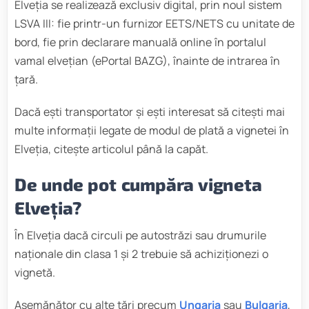
Elveția se realizează exclusiv digital, prin noul sistem
LSVA III: fie printr-un furnizor EETS/NETS cu unitate de
bord, fie prin declarare manuală online în portalul
vamal elvețian (ePortal BAZG), înainte de intrarea în
țară.
Dacă ești transportator și ești interesat să citești mai
multe informații legate de modul de plată a vignetei în
Elveția, citește articolul până la capăt.
De unde pot cumpăra vigneta
Elveția?
În Elveția dacă circuli pe autostrăzi sau drumurile
naționale din clasa 1 și 2 trebuie să achiziționezi o
vignetă.
Asemănător cu alte țări precum
Ungaria
sau
Bulgaria
,