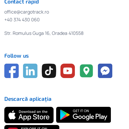
Contact rapid
office@cargotrack.ro
+40 374 430 060
Str. Romulus Guga 16, Oradea 410558
Follow us
Descarcă aplicația