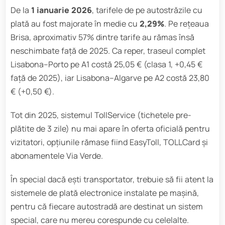
De la
1 ianuarie 2026
, tarifele de pe autostrăzile cu
plată au fost majorate în medie cu
2,29%
. Pe rețeaua
Brisa, aproximativ 57% dintre tarife au rămas însă
neschimbate față de 2025. Ca reper, traseul complet
Lisabona–Porto pe A1 costă 25,05 € (clasa 1, +0,45 €
față de 2025), iar Lisabona–Algarve pe A2 costă 23,80
€ (+0,50 €).
Tot din 2025, sistemul TollService (tichetele pre-
plătite de 3 zile) nu mai apare în oferta oficială pentru
vizitatori, opțiunile rămase fiind EasyToll, TOLLCard și
abonamentele Via Verde.
În special dacă ești transportator, trebuie să fii atent la
sistemele de plată electronice instalate pe mașină,
pentru că fiecare autostradă are destinat un sistem
special, care nu mereu corespunde cu celelalte.