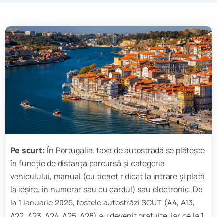
Pe scurt:
În Portugalia, taxa de autostradă se plătește
în funcție de distanța parcursă și categoria
vehiculului, manual (cu tichet ridicat la intrare și plată
la ieșire, în numerar sau cu cardul) sau electronic. De
la 1 ianuarie 2025, fostele autostrăzi SCUT (A4, A13,
A22, A23, A24, A25, A28) au devenit gratuite, iar de la 1