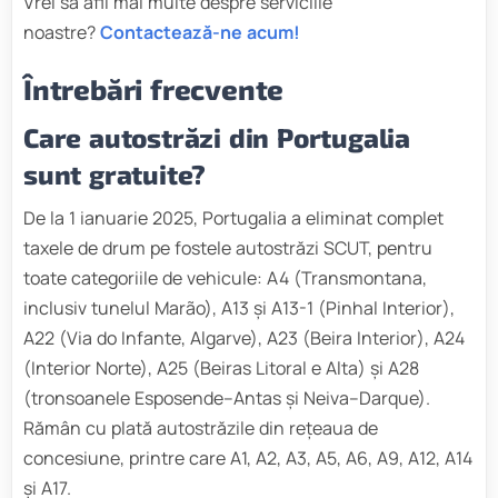
Vrei să afli mai multe despre serviciile
noastre?
Contactează-ne acum!
Întrebări frecvente
Care autostrăzi din Portugalia
sunt gratuite?
De la 1 ianuarie 2025, Portugalia a eliminat complet
taxele de drum pe fostele autostrăzi SCUT, pentru
toate categoriile de vehicule: A4 (Transmontana,
inclusiv tunelul Marão), A13 și A13-1 (Pinhal Interior),
A22 (Via do Infante, Algarve), A23 (Beira Interior), A24
(Interior Norte), A25 (Beiras Litoral e Alta) și A28
(tronsoanele Esposende–Antas și Neiva–Darque).
Rămân cu plată autostrăzile din rețeaua de
concesiune, printre care A1, A2, A3, A5, A6, A9, A12, A14
și A17.