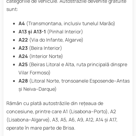
categoriile de vehicule. Autostrăzile devenite gratuite
sunt:
A4
(Transmontana, inclusiv tunelul Marão)
A13 și A13-1
(Pinhal Interior)
A22
(Via do Infante, Algarve)
A23
(Beira Interior)
A24
(Interior Norte)
A25
(Beiras Litoral e Alta, ruta principală dinspre
Vilar Formoso)
A28
(Litoral Norte, tronsoanele Esposende–Antas
și Neiva–Darque)
Rămân cu plată autostrăzile din rețeaua de
concesiune, printre care A1 (Lisabona–Porto), A2
(Lisabona–Algarve), A3, A5, A6, A9, A12, A14 și A17,
operate în mare parte de Brisa.