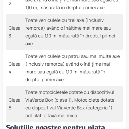
2
1,10 m, măsurată în dreptul primei axe.
Toate vehiculele cu trei axe (inclusiv
Clasa
remorca) având o înălţime mai mare sau
3
egală cu 1,10 m, măsurată în dreptul primei
axe.
Toate vehiculele cu patru sau mai multe axe
Clasa
(inclusiv remorca) având o înălţime mai
4
mare sau egală cu 1,10 m, măsurată în
dreptul primei axe.
Toate motocicletele dotate cu dispozitivul
Clasa
ViaVerde Box (clasa 1). Motociclete dotate
5
cu dispozitivul ViaVerde Box (categoria 1)
pot plăti o taxă mai mică.
Soluțiile noastre pentru plata