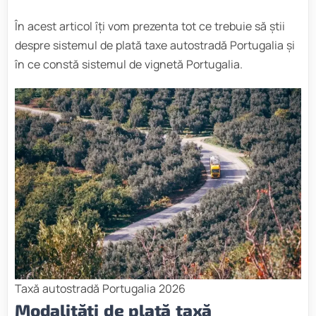
În acest articol îți vom prezenta tot ce trebuie să știi
despre sistemul de plată taxe autostradă Portugalia și
în ce constă sistemul de vignetă Portugalia.
Taxă autostradă Portugalia 2026
Modalități de plată taxă