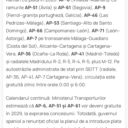
ramurile
AP-51
(Ávila) și
AP-61
(Segovia),
AP-9
(Ferrol–granița portugheză, Galicia),
AP-46
(Las
Pedrizas–Málaga),
AP-53
(Santiago–Alto de Santo
Domingo),
AP-66
(Campomanes–León),
AP-71
(León–
Astorga),
AP-7
pe tronsoanele Málaga–Guadiaro
(Costa del Sol), Alicante–Cartagena și Cartagena–
Vera,
AP-36
(Ocaña–La Roda),
AP-41
(Madrid–Toledo)
și radialele Madridului R-2, R-3, R-4, R-5, plus M-12. Pe
autostrăzile administrate de stat prin SEITT (radiale,
AP-36, AP-41, AP-7 Cartagena–Vera), circulația este
gratuită zilnic între orele 0:00 și 6:00.
Calendarul continuă: Ministerul Transporturilor
estimează că
AP-6, AP-51 și AP-61
vor deveni gratuite
în 2029, la expirarea concesiunii. Totodată, guvernul
spaniol a renunțat oficial la planul de a introduce plata