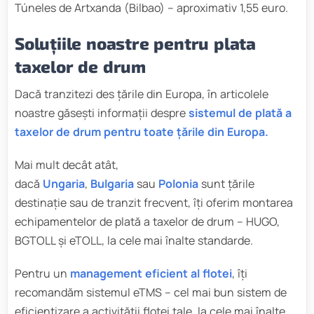
Túneles de Artxanda (Bilbao) – aproximativ 1,55 euro.
Soluțiile noastre pentru plata
taxelor de drum
Dacă tranzitezi des țările din Europa, în articolele
noastre găsești informații despre
sistemul de plată a
taxelor de drum pentru toate țările din Europa.
Mai mult decât atât,
dacă
Ungaria
,
Bulgaria
sau
Polonia
sunt țările
destinație sau de tranzit frecvent, îți oferim montarea
echipamentelor de plată a taxelor de drum – HUGO,
BGTOLL și eTOLL, la cele mai înalte standarde.
Pentru un
management eficient al flotei
, îți
recomandăm sistemul eTMS – cel mai bun sistem de
eficientizare a activității flotei tale, la cele mai înalte