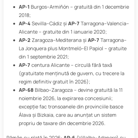
AP-1
Burgos–Armiñón – gratuită din 1 decembrie
2018;
AP-4
Sevilla–Cádiz și
AP-7
Tarragona–Valencia–
Alicante – gratuite din 1 ianuarie 2020;
AP-2
Zaragoza–Mediterana și
AP-7
Tarragona–
La Jonquera plus Montmeló–El Papiol – gratuite
din 1 septembrie 2021;
AP-7
centura Alicante – circulă fără taxă
(gratuitate menținută de guvern, cu trecere la
regim definitiv gratuit în 2026);
AP-68
Bilbao–Zaragoza – devine gratuită la 11
noiembrie 2026, la expirarea concesiunii;
excepție fac tronsoanele din provinciile basce
Álava și Bizkaia, care au anunțat un sistem
propriu de taxare din decembrie 2026.
Rămân cu plată în 2026:
AP-6
(Villalba–Adanero) cu