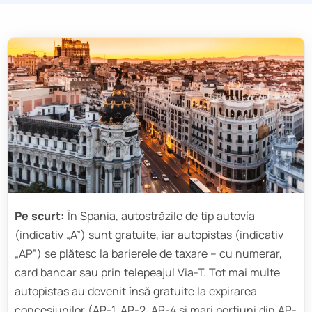
Pe scurt:
În Spania, autostrăzile de tip autovía
(indicativ „A”) sunt gratuite, iar autopistas (indicativ
„AP”) se plătesc la barierele de taxare – cu numerar,
card bancar sau prin telepeajul Via-T. Tot mai multe
autopistas au devenit însă gratuite la expirarea
concesiunilor (AP-1, AP-2, AP-4 și mari porțiuni din AP-