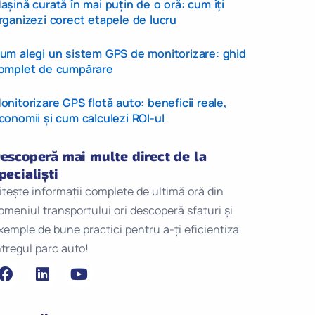
așină curată în mai puțin de o oră: cum îți
rganizezi corect etapele de lucru
um alegi un sistem GPS de monitorizare: ghid
omplet de cumpărare
onitorizare GPS flotă auto: beneficii reale,
conomii și cum calculezi ROI-ul
escoperă mai multe direct de la
pecialiști
itește informații complete de ultimă oră din
omeniul transportului ori descoperă sfaturi și
xemple de bune practici pentru a-ți eficientiza
ntregul parc auto!