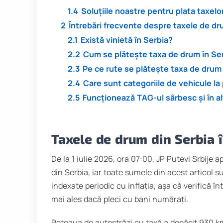
1.4
Soluțiile noastre pentru plata taxel
2
Întrebări frecvente despre taxele de dr
2.1
Există vinietă în Serbia?
2.2
Cum se plătește taxa de drum în Se
2.3
Pe ce rute se plătește taxa de drum 
2.4
Care sunt categoriile de vehicule la 
2.5
Funcționează TAG-ul sârbesc și în al
Taxele de drum din Serbia 
De la 1 iulie 2026, ora 07:00, JP Putevi Srbije a
din Serbia, iar toate sumele din acest articol 
indexate periodic cu inflația, așa că verifică î
mai ales dacă pleci cu bani numărați.
Rețeaua de autostrăzi cu taxă a depășit 930 km