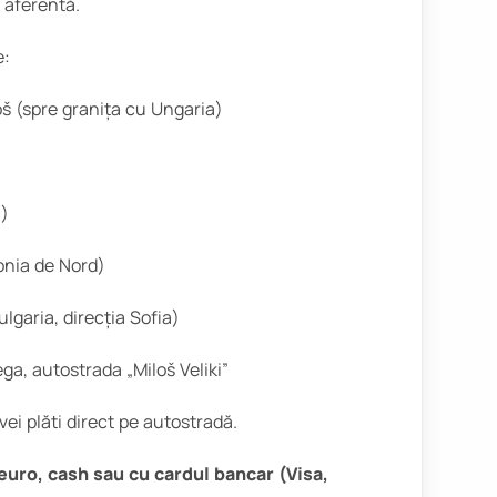
 aferentă.
e:
š (spre granița cu Ungaria)
a)
onia de Nord)
lgaria, direcția Sofia)
a, autostrada „Miloš Veliki”
vei plăti direct pe autostradă.
 euro, cash sau cu cardul bancar (Visa,