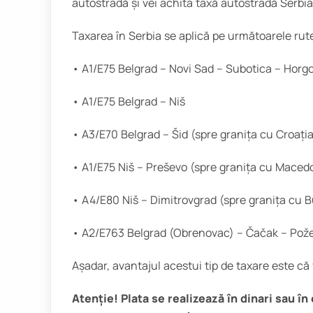
autostradă și vei achita taxă autostradă Serbia
Taxarea în Serbia se aplică pe următoarele rut
• A1/E75 Belgrad – Novi Sad – Subotica – Horgo
• A1/E75 Belgrad – Niš
• A3/E70 Belgrad – Šid (spre granița cu Croați
• A1/E75 Niš – Preševo (spre granița cu Maced
• A4/E80 Niš – Dimitrovgrad (spre granița cu Bu
• A2/E763 Belgrad (Obrenovac) – Čačak – Požeg
Așadar, avantajul acestui tip de taxare este că 
Atenție! Plata se realizează în dinari sau în