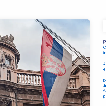
P
C
î
A
e
D
J
f
p