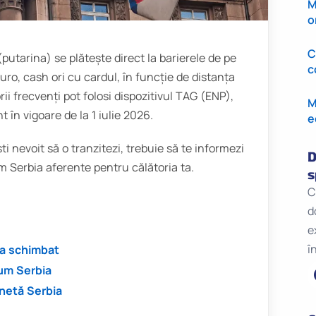
M
o
C
putarina) se plătește direct la barierele de pe
c
uro, cash ori cu cardul, în funcție de distanța
ii frecvenți pot folosi dispozitivul TAG (ENP),
M
 în vigoare de la 1 iulie 2026.
e
i nevoit să o tranzitezi, trebuie să te informezi
D
um Serbia aferente pentru călătoria ta.
s
C
d
e
î
-a schimbat
rum Serbia
gnetă Serbia