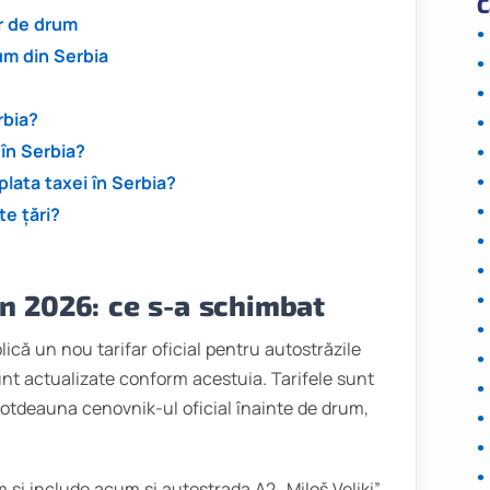
C
or de drum
um din Serbia
rbia?
în Serbia?
plata taxei în Serbia?
te țări?
în 2026: ce s-a schimbat
plică un nou tarifar oficial pentru autostrăzile
sunt actualizate conform acestuia. Tarifele sunt
ntotdeauna cenovnik-ul oficial înainte de drum,
 și include acum și autostrada A2 „Miloš Veliki”