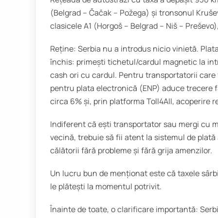
(Belgrad – Čačak – Požega) și tronsonul Kruše
clasicele A1 (Horgoš – Belgrad – Niš – Preševo),
Reține: Serbia nu a introdus nicio vinietă. Plat
închis: primești tichetul/cardul magnetic la intra
cash ori cu cardul. Pentru transportatorii care
pentru plata electronică (ENP) aduce trecere f
circa 6% și, prin platforma Toll4All, acoperire r
Indiferent că ești transportator sau mergi cu m
vecină, trebuie să fii atent la sistemul de plat
călătorii fără probleme și fără grija amenzilor.
Un lucru bun de menționat este că taxele sârbi
le plătești la momentul potrivit.
Înainte de toate, o clarificare importantă: Ser