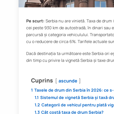
Pe scurt:
Serbia nu are vinietă. Taxa de drum (
cei peste 930 km de autostradă, în dinari sau e
parcursă și categoria vehiculului. Transportator
cu o reducere de circa 6%. Tarifele actuale sunt
Dacă destinația ta următoare este Serbia ori eșt
din timp cu privire la vignetă Serbia și taxe dr
Cuprins
ascunde
1
Taxele de drum din Serbia în 2026: ce s
1.1
Sistemul de vignetă Serbia și taxă d
1.2
Categorii de vehicul pentru plată vi
1.3
Cât costă taxa de drum Serbia?