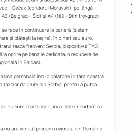
vac – Čačak (coridorul Moravski), pe lângă
 A3 (Belgrad – Šid) și A4 (Niš – Dimitrovgrad).
a se face în continuare la barieră (sistem
re și plătești la ieșire), în dinari sau euro,
 tranzitează frecvent Serbia, dispozitivul TAG
ără oprire pe benzile dedicate, o reducere de
egională în Balcani.
așina personală într-o călătorie în țara noastră
ă a taxelor de drum din Serbia, pentru a putea
lor nu sunt foarte mari, însă este important să
bia nu are vinietă precum rovinieta din România