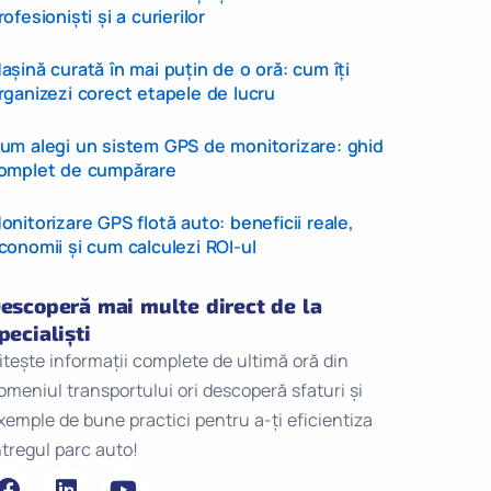
rofesioniști și a curierilor
așină curată în mai puțin de o oră: cum îți
rganizezi corect etapele de lucru
um alegi un sistem GPS de monitorizare: ghid
omplet de cumpărare
onitorizare GPS flotă auto: beneficii reale,
conomii și cum calculezi ROI-ul
escoperă mai multe direct de la
pecialiști
itește informații complete de ultimă oră din
omeniul transportului ori descoperă sfaturi și
xemple de bune practici pentru a-ți eficientiza
ntregul parc auto!