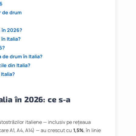
26
or de drum
a în 2026?
n Italia?
6?
de drum în Italia?
le din Italia?
Italia?
lia în 2026: ce s-a
utostrăzilor italiene — inclusiv pe rețeaua
 care A1, A4, A14) — au crescut cu
1,5%
, în linie