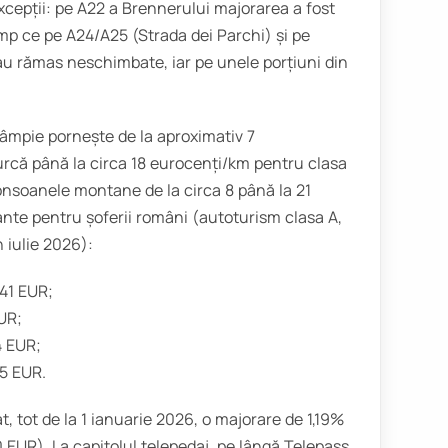
xcepții: pe A22 a Brennerului majorarea a fost
imp ce pe A24/A25 (Strada dei Parchi) și pe
 au rămas neschimbate, iar pe unele porțiuni din
 câmpie pornește de la aproximativ 7
urcă până la circa 18 eurocenți/km pentru clasa
ronsoanele montane de la circa 8 până la 21
nte pentru șoferii români (autoturism clasa A,
n iulie 2026):
 41 EUR;
UR;
4 EUR;
15 EUR.
t, tot de la 1 ianuarie 2026, o majorare de 1,19%
EUR). La capitolul telepedaj, pe lângă Telepass