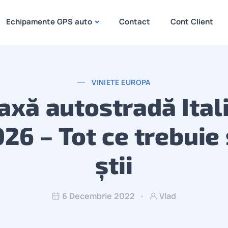
Echipamente GPS auto
Contact
Cont Client
VINIETE EUROPA
axă autostradă Ital
26 – Tot ce trebuie
știi
6 Decembrie 2022
Vlad