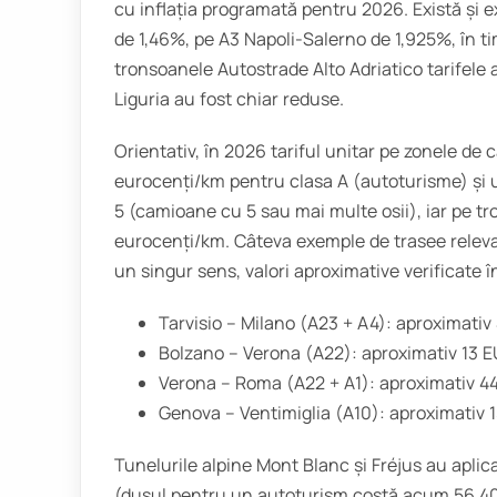
cu inflația programată pentru 2026. Există și e
de 1,46%, pe A3 Napoli-Salerno de 1,925%, în t
tronsoanele Autostrade Alto Adriatico tarifele
Liguria au fost chiar reduse.
Orientativ, în 2026 tariful unitar pe zonele de
eurocenți/km pentru clasa A (autoturisme) și 
5 (camioane cu 5 sau mai multe osii), iar pe t
eurocenți/km. Câteva exemple de trasee releva
un singur sens, valori aproximative verificate î
Tarvisio – Milano (A23 + A4): aproximativ
Bolzano – Verona (A22): aproximativ 13 E
Verona – Roma (A22 + A1): aproximativ 4
Genova – Ventimiglia (A10): aproximativ 
Tunelurile alpine Mont Blanc și Fréjus au aplica
(dusul pentru un autoturism costă acum 56,40 