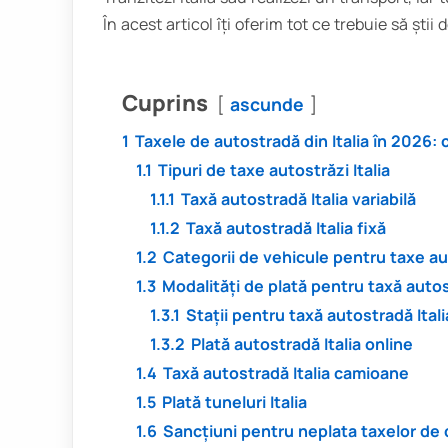
În acest articol îți oferim tot ce trebuie să știi
Cuprins
ascunde
1
Taxele de autostradă din Italia în 2026:
1.1
Tipuri de taxe autostrăzi Italia
1.1.1
Taxă autostradă Italia variabilă
1.1.2
Taxă autostradă Italia fixă
1.2
Categorii de vehicule pentru taxe aut
1.3
Modalități de plată pentru taxă autos
1.3.1
Stații pentru taxă autostradă Italia
1.3.2
Plată autostradă Italia online
1.4
Taxă autostradă Italia camioane
1.5
Plată tuneluri Italia
1.6
Sancțiuni pentru neplata taxelor de d