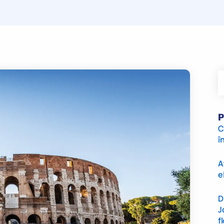
P
C
î
A
e
D
J
f