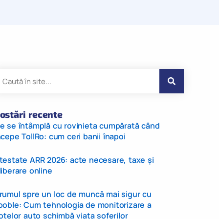
ostări recente
e se întâmplă cu rovinieta cumpărată când
ncepe TollRo: cum ceri banii înapoi
testate ARR 2026: acte necesare, taxe și
liberare online
rumul spre un loc de muncă mai sigur cu
ooble: Cum tehnologia de monitorizare a
lotelor auto schimbă viața șoferilor