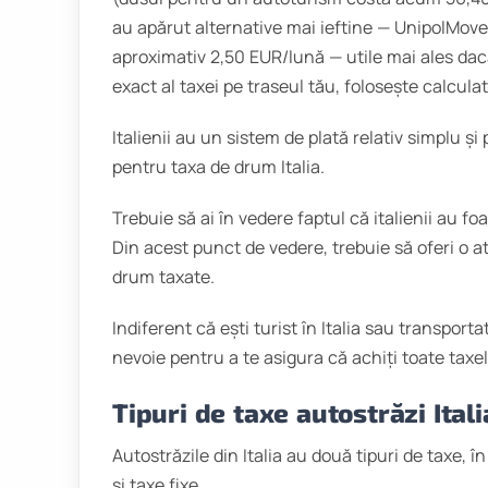
au apărut alternative mai ieftine — UnipolMo
aproximativ 2,50 EUR/lună — utile mai ales dacă 
exact al taxei pe traseul tău, folosește calculat
Italienii au un sistem de plată relativ simplu și
pentru taxa de drum Italia.
Trebuie să ai în vedere faptul că italienii au f
Din acest punct de vedere, trebuie să oferi o at
drum taxate.
Indiferent că ești turist în Italia sau transportat
nevoie pentru a te asigura că achiți toate taxel
Tipuri de taxe autostrăzi Itali
Autostrăzile din Italia au două tipuri de taxe, 
și taxe fixe.