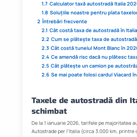
1.7
Calculator taxă autostradă Italia 20
1.8
Soluțiile noastre pentru plata taxel
2
Întrebări frecvente
2.1
Cât costă taxa de autostradă în Itali
2.2
Cum se plătește taxa de autostradă î
2.3
Cât costă tunelul Mont Blanc în 202
2.4
Ce amendă risc dacă nu plătesc taxa 
2.5
Cât plătește un camion pe autostrăzi
2.6
Se mai poate folosi cardul Viacard în 
Taxele de autostradă din Ita
schimbat
De la 1 ianuarie 2026, tarifele pe majoritatea a
Autostrade per l’Italia (circa 3.000 km, printre