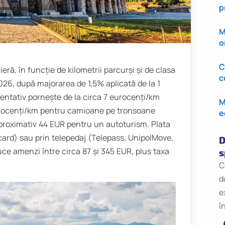
p
M
o
C
rieră, în funcție de kilometrii parcurși și de clasa
c
2026, după majorarea de 1,5% aplicată de la 1
rientativ pornește de la circa 7 eurocenți/km
M
eurocenți/km pentru camioane pe tronsoane
e
oximativ 44 EUR pentru un autoturism. Plata
 card) sau prin telepedaj (Telepass, UnipolMove,
D
ce amenzi între circa 87 și 345 EUR, plus taxa
s
C
d
e
î