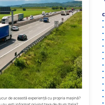
C
 te bucur de această experiență cu propria mașină?
 tu nu ești informat privind taxa de drum Italia?