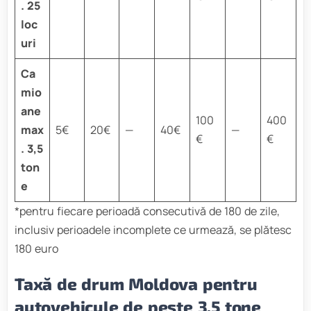
. 25
loc
uri
Ca
mio
ane
100
400
max
5€
20€
—
40€
—
€
€
. 3,5
ton
e
*pentru fiecare perioadă consecutivă de 180 de zile,
inclusiv perioadele incomplete ce urmează, se plătesc
180 euro
Taxă de drum Moldova pentru
autovehicule de peste 3,5 tone