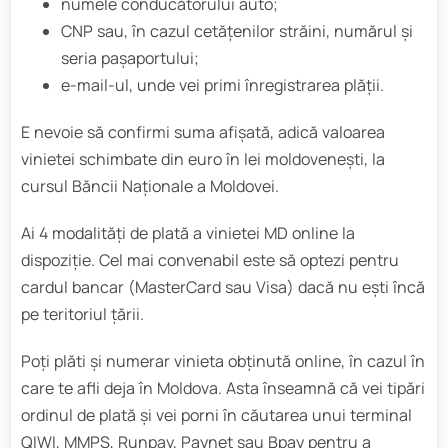
numele conducătorului auto;
CNP sau, în cazul cetățenilor străini, numărul și
seria pașaportului;
e-mail-ul, unde vei primi înregistrarea plății.
E nevoie să confirmi suma afișată, adică valoarea
vinietei schimbate din euro în lei moldovenești, la
cursul Băncii Naționale a Moldovei.
Ai 4 modalități de plată a vinietei MD online la
dispoziție. Cel mai convenabil este să optezi pentru
cardul bancar (MasterCard sau Visa) dacă nu ești încă
pe teritoriul țării.
Poți plăti și numerar vinieta obținută online, în cazul în
care te afli deja în Moldova. Asta înseamnă că vei tipări
ordinul de plată și vei porni în căutarea unui terminal
QIWI, MMPS, Runpay, Paynet sau Bpay pentru a