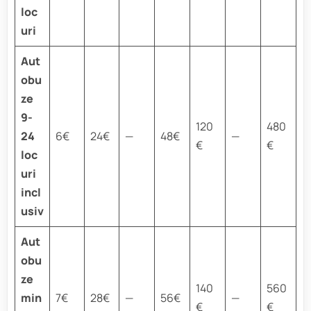
loc
uri
Aut
obu
ze
9-
120
480
24
6€
24€
—
48€
—
€
€
loc
uri
incl
usiv
Aut
obu
ze
140
560
min
7€
28€
—
56€
—
€
€