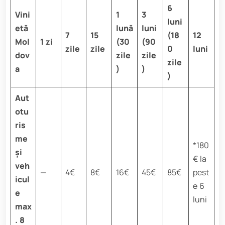
6
Vini
1
3
luni
etă
lună
luni
7
15
(18
12
Mol
1 zi
(30
(90
zile
zile
0
luni
dov
zile
zile
zile
a
)
)
)
Aut
otu
ris
me
*180
și
€ la
veh
—
4€
8€
16€
45€
85€
pest
icul
e 6
e
luni
max
. 8