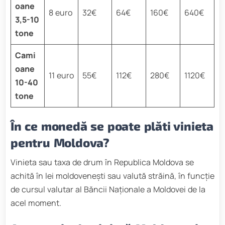
oane
8 euro
32€
64€
160€
640€
3,5-10
tone
Cami
oane
11 euro
55€
112€
280€
1120€
10-40
tone
În ce monedă se poate plăti vinieta
pentru Moldova?
Vinieta sau taxa de drum în Republica Moldova se
achită în lei moldovenești sau valută străină, în funcție
de cursul valutar al Băncii Naționale a Moldovei de la
acel moment.