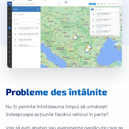
Probleme
des întâlnite
Nu îți permite întotdeauna timpul să urmărești
îndeaproape acțiunile fiecărui vehicul în parte?
Vrei să eviți abateri sau evenimente neplăcute care se