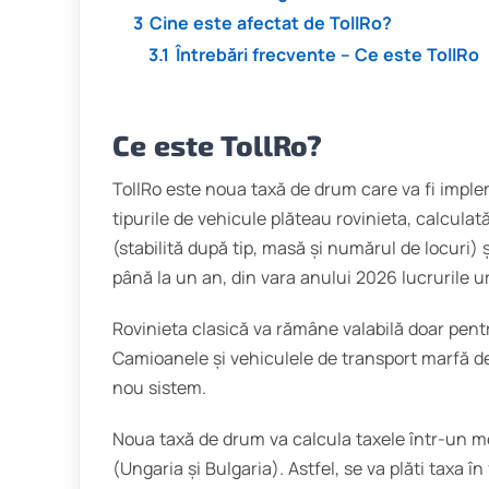
3
Cine este afectat de TollRo?
3.1
Întrebări frecvente – Ce este TollRo
Ce este TollRo?
TollRo este noua taxă de drum care va fi imp
tipurile de vehicule plăteau rovinieta, calculat
(stabilită după tip, masă și numărul de locuri) ș
până la un an, din vara anului 2026 lucrurile 
Rovinieta clasică va rămâne valabilă doar pentr
Camioanele și vehiculele de transport marfă d
nou sistem.
Noua taxă de drum va calcula taxele într-un mo
(Ungaria și Bulgaria). Astfel, se va plăti taxa 