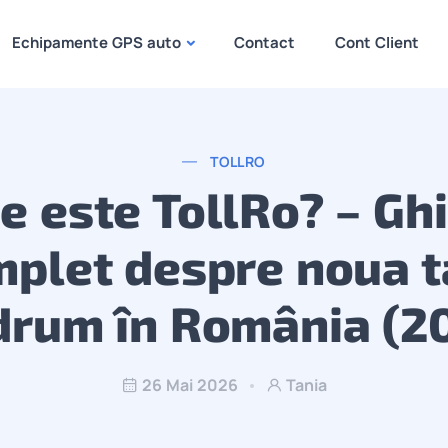
Echipamente GPS auto
Contact
Cont Client
TOLLRO
e este TollRo? – Gh
plet despre noua 
drum în România (2
26 Mai 2026
Tania