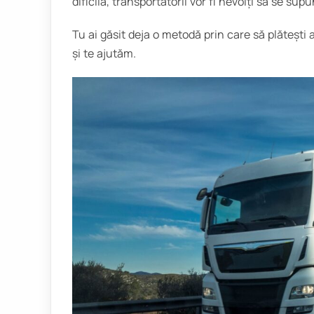
dificilă, transportatorii vor fi nevoiți să se su
Tu ai găsit deja o metodă prin care să plăteșt
și te ajutăm.