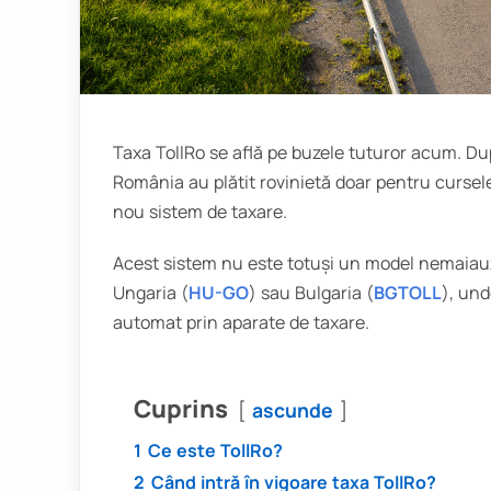
Taxa TollRo se află pe buzele tuturor acum. Dup
România au plătit rovinietă doar pentru cursel
nou sistem de taxare.
Acest sistem nu este totuși un model nemaiauzi
Ungaria (
HU-GO
) sau Bulgaria (
BGTOLL
), und
automat prin aparate de taxare.
Cuprins
ascunde
1
Ce este TollRo?
2
Când intră în vigoare taxa TollRo?