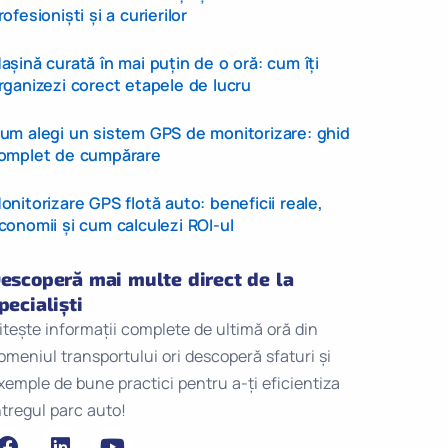
rofesioniști și a curierilor
așină curată în mai puțin de o oră: cum îți
rganizezi corect etapele de lucru
um alegi un sistem GPS de monitorizare: ghid
omplet de cumpărare
onitorizare GPS flotă auto: beneficii reale,
conomii și cum calculezi ROI-ul
escoperă mai multe direct de la
pecialiști
itește informații complete de ultimă oră din
omeniul transportului ori descoperă sfaturi și
xemple de bune practici pentru a-ți eficientiza
ntregul parc auto!