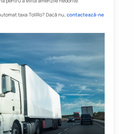
pună pentru a evita amenzile nedorite.
i automat taxa TollRo? Dacă nu,
contactează-ne