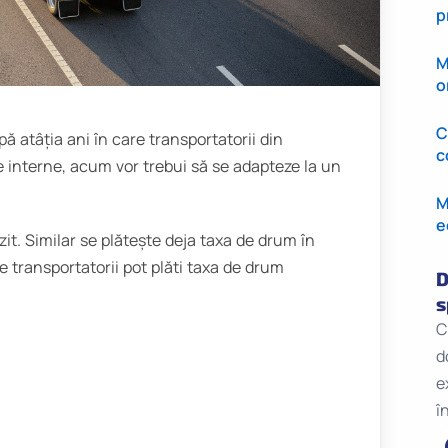
p
M
o
C
ă atâția ani în care transportatorii din
c
e interne, acum vor trebui să se adapteze la un
M
e
t. Similar se plătește deja taxa de drum în
e transportatorii pot plăti taxa de drum
D
s
C
d
e
î