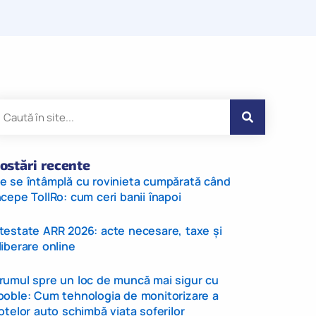
ostări recente
e se întâmplă cu rovinieta cumpărată când
ncepe TollRo: cum ceri banii înapoi
testate ARR 2026: acte necesare, taxe și
liberare online
rumul spre un loc de muncă mai sigur cu
ooble: Cum tehnologia de monitorizare a
lotelor auto schimbă viața șoferilor