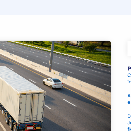
P
C
î
A
e
D
J
f